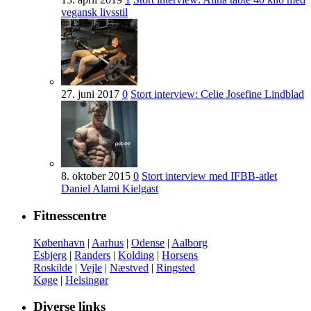
vegansk livsstil
27. juni 2017
0
Stort interview: Celie Josefine Lindblad
8. oktober 2015
0
Stort interview med IFBB-atlet
Daniel Alami Kielgast
Fitnesscentre
København
|
Aarhus
|
Odense
|
Aalborg
Esbjerg
|
Randers
|
Kolding
|
Horsens
Roskilde
|
Vejle
|
Næstved
|
Ringsted
Køge
|
Helsingør
Diverse links