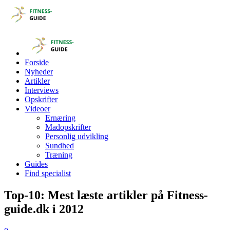
Forside
Nyheder
Artikler
Interviews
Opskrifter
Videoer
Ernæring
Madopskrifter
Personlig udvikling
Sundhed
Træning
Guides
Find specialist
Top-10: Mest læste artikler på Fitness-
guide.dk i 2012