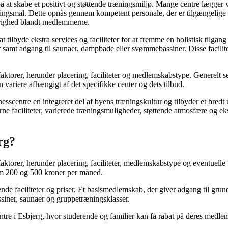
på at skabe et positivt og støttende træningsmiljø. Mange centre lægger
ngsmål. Dette opnås gennem kompetent personale, der er tilgængelige t
righed blandt medlemmerne.
t tilbyde ekstra services og faciliteter for at fremme en holistisk tilgan
 samt adgang til saunaer, dampbade eller svømmebassiner. Disse facilit
e faktorer, herunder placering, faciliteter og medlemskabstype. Generelt 
 variere afhængigt af det specifikke center og dets tilbud.
nesscentre en integreret del af byens træningskultur og tilbyder et bredt
ciliteter, varierede træningsmuligheder, støttende atmosfære og ekstra
rg?
e faktorer, herunder placering, faciliteter, medlemskabstype og eventuelle
lem 200 og 500 kroner per måned.
de faciliteter og priser. Et basismedlemskab, der giver adgang til grund
iner, saunaer og gruppetræningsklasser.
entre i Esbjerg, hvor studerende og familier kan få rabat på deres medle