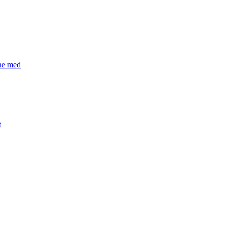
æne med
t