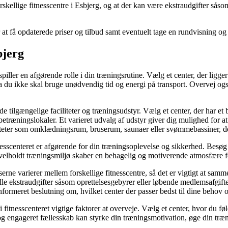
skellige fitnesscentre i Esbjerg, og at der kan være ekstraudgifter såsom o
r at få opdaterede priser og tilbud samt eventuelt tage en rundvisning og
bjerg
iller en afgørende rolle i din træningsrutine. Vælg et center, der ligger
da du ikke skal bruge unødvendig tid og energi på transport. Overvej og
 de tilgængelige faciliteter og træningsudstyr. Vælg et center, der har e
træningslokaler. Et varieret udvalg af udstyr giver dig mulighed for at
ciliteter som omklædningsrum, bruserum, saunaer eller svømmebassiner,
esscenteret er afgørende for din træningsoplevelse og sikkerhed. Besøg ce
 velholdt træningsmiljø skaber en behagelig og motiverende atmosfære fo
ne varierer mellem forskellige fitnesscentre, så det er vigtigt at samm
elle ekstraudgifter såsom oprettelsesgebyrer eller løbende medlemsafgi
nformeret beslutning om, hvilket center der passer bedst til dine behov 
fitnesscenteret vigtige faktorer at overveje. Vælg et center, hvor du fø
g engageret fællesskab kan styrke din træningsmotivation, øge din træn