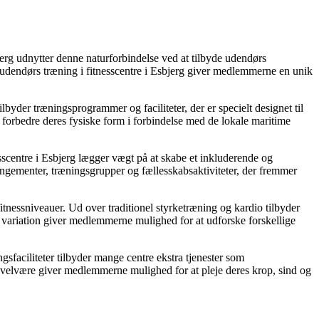
erg udnytter denne naturforbindelse ved at tilbyde udendørs
 udendørs træning i fitnesscentre i Esbjerg giver medlemmerne en unik
lbyder træningsprogrammer og faciliteter, der er specielt designet til
g forbedre deres fysiske form i forbindelse med de lokale maritime
esscentre i Esbjerg lægger vægt på at skabe et inkluderende og
ngementer, træningsgrupper og fællesskabsaktiviteter, der fremmer
itnessniveauer. Ud over traditionel styrketræning og kardio tilbyder
 variation giver medlemmerne mulighed for at udforske forskellige
gsfaciliteter tilbyder mange centre ekstra tjenester som
g velvære giver medlemmerne mulighed for at pleje deres krop, sind og