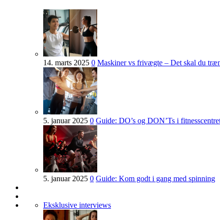
14. marts 2025
0
Maskiner vs frivægte – Det skal du tr
5. januar 2025
0
Guide: DO’s og DON’Ts i fitnesscentre
5. januar 2025
0
Guide: Kom godt i gang med spinning
Eksklusive interviews