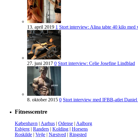
13. april 2019
1
Stort interview: Alina tabte 40 kilo med 
27. juni 2017
0
Stort interview: Celie Josefine Lindblad
8. oktober 2015
0
Stort interview med IFBB-atlet Daniel
Fitnesscentre
København
|
Aarhus
|
Odense
|
Aalborg
Esbjerg
|
Randers
|
Kolding
|
Horsens
Roskilde
|
Vejle
|
Næstved
|
Ringsted