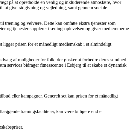
 vægt på at opretholde en venlig og inkluderende atmosfære, hvor
il at give rådgivning og vejledning, samt gennem sociale
g til træning og velvære. Dette kan omfatte ekstra tjenester som
eter og tjenester supplerer træningsoplevelsen og giver medlemmerne
set ligger prisen for et månedligt medlemskab i et almindeligt
 udvalg af muligheder for folk, der ønsker at forbedre deres sundhed
 services bidrager fitnesscentre i Esbjerg til at skabe et dynamisk
 tilbud eller kampagner. Generelt set kan prisen for et månedligt
læggende træningsfaciliteter, kan være billigere end et
mskabspriser.