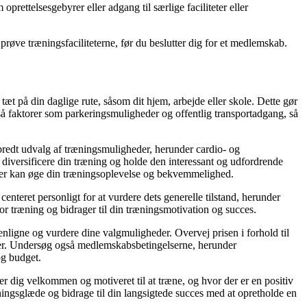
prettelsesgebyrer eller adgang til særlige faciliteter eller
 prøve træningsfaciliteterne, før du beslutter dig for et medlemskab.
 tæt på din daglige rute, såsom dit hjem, arbejde eller skole. Dette gør
så faktorer som parkeringsmuligheder og offentlig transportadgang, så
t bredt udvalg af træningsmuligheder, herunder cardio- og
 diversificere din træning og holde den interessant og udfordrende
 der kan øge din træningsoplevelse og bekvemmelighed.
nteret personligt for at vurdere dets generelle tilstand, herunder
r træning og bidrager til din træningsmotivation og succes.
enligne og vurdere dine valgmuligheder. Overvej prisen i forhold til
fter. Undersøg også medlemskabsbetingelserne, herunder
og budget.
ler dig velkommen og motiveret til at træne, og hvor der er en positiv
ingsglæde og bidrage til din langsigtede succes med at opretholde en