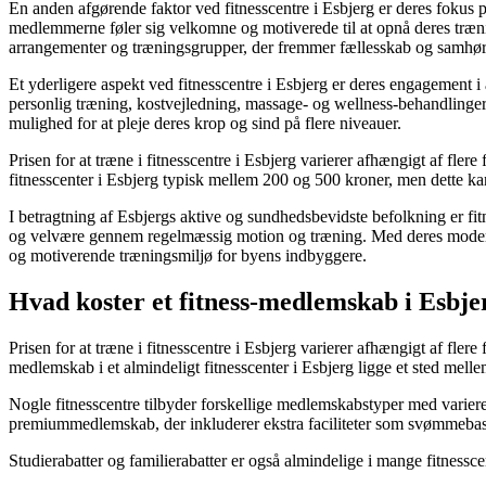
En anden afgørende faktor ved fitnesscentre i Esbjerg er deres fokus 
medlemmerne føler sig velkomne og motiverede til at opnå deres træni
arrangementer og træningsgrupper, der fremmer fællesskab og samhø
Et yderligere aspekt ved fitnesscentre i Esbjerg er deres engagement i a
personlig træning, kostvejledning, massage- og wellness-behandlinger
mulighed for at pleje deres krop og sind på flere niveauer.
Prisen for at træne i fitnesscentre i Esbjerg varierer afhængigt af fler
fitnesscenter i Esbjerg typisk mellem 200 og 500 kroner, men dette kan
I betragtning af Esbjergs aktive og sundhedsbevidste befolkning er fit
og velvære gennem regelmæssig motion og træning. Med deres moderne fa
og motiverende træningsmiljø for byens indbyggere.
Hvad koster et fitness-medlemskab i Esbje
Prisen for at træne i fitnesscentre i Esbjerg varierer afhængigt af fler
medlemskab i et almindeligt fitnesscenter i Esbjerg ligge et sted mel
Nogle fitnesscentre tilbyder forskellige medlemskabstyper med varieren
premiummedlemskab, der inkluderer ekstra faciliteter som svømmebass
Studierabatter og familierabatter er også almindelige i mange fitnessc