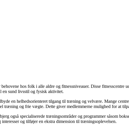
behovene hos folk i alle aldre og fitnessniveauer. Disse fitnesscentre u
 en sund livsstil og fysisk aktivitet.
 tilbyde en helhedsorienteret tilgang til træning og velvære. Mange centr
el træning og frie vægte. Dette giver medlemmerne mulighed for at tilpa
 i Esbjerg også specialiserede træningsområder og programmer såsom boks
interesser og tilføjer en ekstra dimension til træningsoplevelsen.