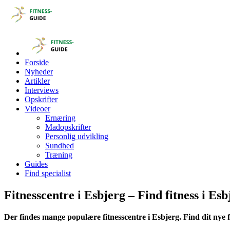
Forside
Nyheder
Artikler
Interviews
Opskrifter
Videoer
Ernæring
Madopskrifter
Personlig udvikling
Sundhed
Træning
Guides
Find specialist
Fitnesscentre i Esbjerg – Find fitness i Esb
Der findes mange populære fitnesscentre i Esbjerg. Find dit nye fi