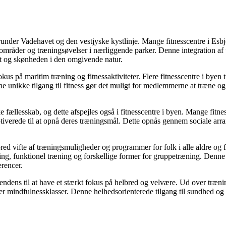
under Vadehavet og den vestjyske kystlinje. Mange fitnesscentre i Esbj
områder og træningsøvelser i nærliggende parker. Denne integration af
ft og skønheden i den omgivende natur.
s på maritim træning og fitnessaktiviteter. Flere fitnesscentre i byen ti
nne unikke tilgang til fitness gør det muligt for medlemmerne at træne o
ke fællesskab, og dette afspejles også i fitnesscentre i byen. Mange fitn
verede til at opnå deres træningsmål. Dette opnås gennem sociale arra
bred vifte af træningsmuligheder og programmer for folk i alle aldre og f
ing, funktionel træning og forskellige former for gruppetræning. Denne
erencer.
tendens til at have et stærkt fokus på helbred og velvære. Ud over trænin
ler mindfulnessklasser. Denne helhedsorienterede tilgang til sundhed o