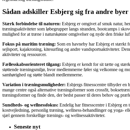
Sådan adskiller Esbjerg sig fra andre byer
Stærk forbindelse til naturen:
Esbjerg er omgivet af smuk natur, her
træningsaktiviteter som løbegrupper langs stranden, bootcamps i skov
mulighed for at træne i naturskønne omgivelser og nyde den friske lu
Fokus på maritim træning:
Som en havneby har Esbjerg et stærkt foku
sejlsport, kajakroning, kitesurfing og andre vandsportsaktiviteter. De
aktiviteter og ressourcer.
Fællesskabsorienteret tilgang:
Esbjerg er kendt for sit tætte og stær
støttende træningsmiljø, hvor medlemmerne føler sig velkomne og moti
samhørighed og støtte blandt medlemmerne.
Variation i træningsmuligheder:
Esbjergs fitnesscentre tilbyder en 
mange centre også alternative træningsformer som crossfit, boksetræn
træningsformer og finde den, der bedst passer til deres behov og præf
Sundheds- og wellnessfokus:
Endelig har fitnesscentre i Esbjerg en 
kostvejledning, personlig træning, wellness-behandlinger og yoga- el
sjæl gennem forskellige trænings- og wellnessaktiviteter.
Seneste nyt