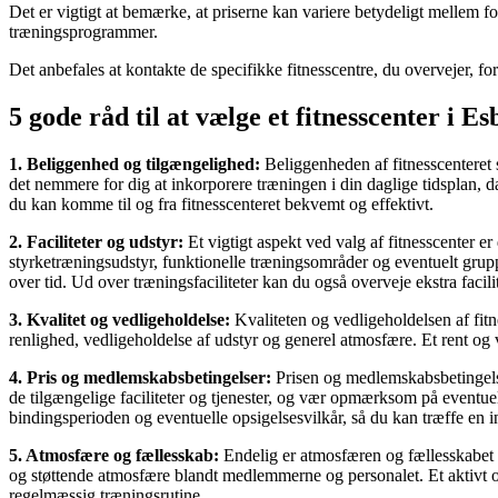
Det er vigtigt at bemærke, at priserne kan variere betydeligt mellem for
træningsprogrammer.
Det anbefales at kontakte de specifikke fitnesscentre, du overvejer, fo
5 gode råd til at vælge et fitnesscenter i Es
1. Beliggenhed og tilgængelighed:
Beliggenheden af fitnesscenteret sp
det nemmere for dig at inkorporere træningen i din daglige tidsplan, 
du kan komme til og fra fitnesscenteret bekvemt og effektivt.
2. Faciliteter og udstyr:
Et vigtigt aspekt ved valg af fitnesscenter er
styrketræningsudstyr, funktionelle træningsområder og eventuelt gruppe
over tid. Ud over træningsfaciliteter kan du også overveje ekstra fa
3. Kvalitet og vedligeholdelse:
Kvaliteten og vedligeholdelsen af fitn
renlighed, vedligeholdelse af udstyr og generel atmosfære. Et rent og
4. Pris og medlemskabsbetingelser:
Prisen og medlemskabsbetingelser
de tilgængelige faciliteter og tjenester, og vær opmærksom på eventu
bindingsperioden og eventuelle opsigelsesvilkår, så du kan træffe en i
5. Atmosfære og fællesskab:
Endelig er atmosfæren og fællesskabet i 
og støttende atmosfære blandt medlemmerne og personalet. Et aktivt o
regelmæssig træningsrutine.