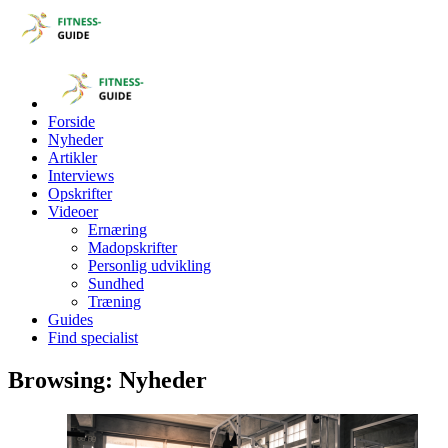
Forside
Nyheder
Artikler
Interviews
Opskrifter
Videoer
Ernæring
Madopskrifter
Personlig udvikling
Sundhed
Træning
Guides
Find specialist
Browsing:
Nyheder