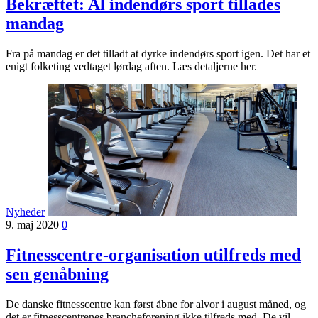
Bekræftet: Al indendørs sport tillades
mandag
Fra på mandag er det tilladt at dyrke indendørs sport igen. Det har et
enigt folketing vedtaget lørdag aften. Læs detaljerne her.
Nyheder
9. maj 2020
0
Fitnesscentre-organisation utilfreds med
sen genåbning
De danske fitnesscentre kan først åbne for alvor i august måned, og
det er fitnesscentrenes brancheforening ikke tilfreds med. De vil