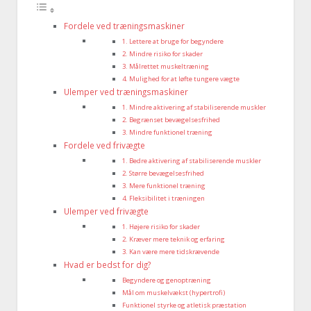
Fordele ved træningsmaskiner
1. Lettere at bruge for begyndere
2. Mindre risiko for skader
3. Målrettet muskeltræning
4. Mulighed for at løfte tungere vægte
Ulemper ved træningsmaskiner
1. Mindre aktivering af stabiliserende muskler
2. Begrænset bevægelsesfrihed
3. Mindre funktionel træning
Fordele ved frivægte
1. Bedre aktivering af stabiliserende muskler
2. Større bevægelsesfrihed
3. Mere funktionel træning
4. Fleksibilitet i træningen
Ulemper ved frivægte
1. Højere risiko for skader
2. Kræver mere teknik og erfaring
3. Kan være mere tidskrævende
Hvad er bedst for dig?
Begyndere og genoptræning
Mål om muskelvækst (hypertrofi)
Funktionel styrke og atletisk præstation