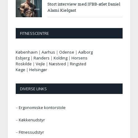
Stort interview med IFBB-atlet Daniel
Alami Kielgast
FITNESSCENTRE
København
|
Aarhus
|
Odense
|
Aalborg
Esbjerg
|
Randers
|
Kolding
|
Horsens
Roskilde
|
Vejle
|
Næstved
|
Ringsted
Køge
|
Helsingør
DIVERSE LINKS
–
Ergonomiske kontorstole
–
Køkkenudstyr
–
Fitnessudstyr