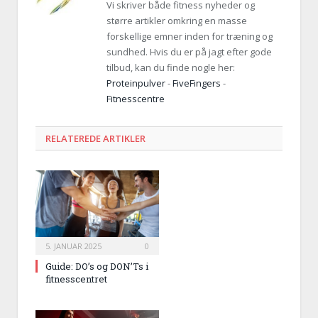
Vi skriver både fitness nyheder og
større artikler omkring en masse
forskellige emner inden for træning og
sundhed. Hvis du er på jagt efter gode
tilbud, kan du finde nogle her:
Proteinpulver
-
FiveFingers
-
Fitnesscentre
RELATEREDE ARTIKLER
5. JANUAR 2025
0
Guide: DO’s og DON’Ts i
fitnesscentret