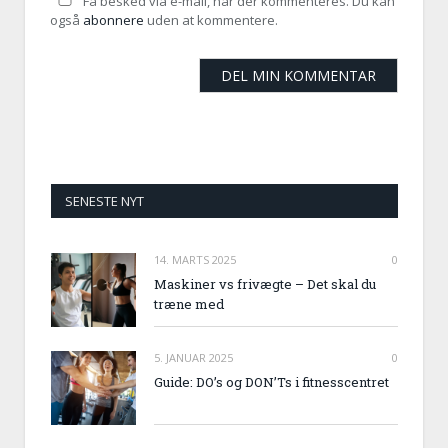
Få besked via e-mail, når der kommenteres. Du kan
også
abonnere
uden at kommentere.
SENESTE NYT
14. MARTS 2025
0
Maskiner vs frivægte – Det skal du
træne med
5. JANUAR 2025
0
Guide: DO’s og DON’Ts i fitnesscentret