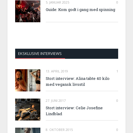
5. JANUAR 2025
0
Guide: Kom godt i gang med spinning
EKSKLUSIVE INTERVIEWS
13. APRIL 2019
1
Stort interview: Alina tabte 40 kilo
med vegansk livsstil
27. JUNI 2017
0
Stort interview: Celie Josefine
Lindblad
8. OKTOBER 2015
0