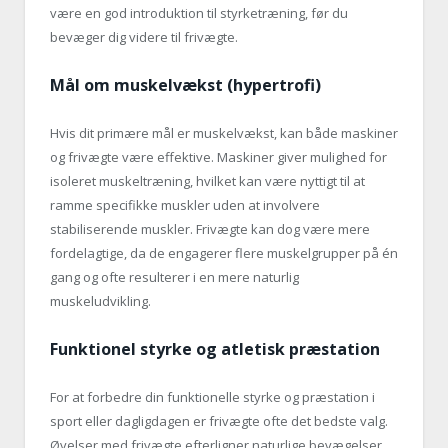
være en god introduktion til styrketræning, før du
bevæger dig videre til frivægte.
Mål om muskelvækst (hypertrofi)
Hvis dit primære mål er muskelvækst, kan både maskiner
og frivægte være effektive. Maskiner giver mulighed for
isoleret muskeltræning, hvilket kan være nyttigt til at
ramme specifikke muskler uden at involvere
stabiliserende muskler. Frivægte kan dog være mere
fordelagtige, da de engagerer flere muskelgrupper på én
gang og ofte resulterer i en mere naturlig
muskeludvikling.
Funktionel styrke og atletisk præstation
For at forbedre din funktionelle styrke og præstation i
sport eller dagligdagen er frivægte ofte det bedste valg.
Øvelser med frivægte efterligner naturlige bevægelser