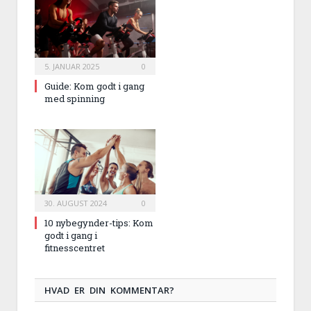
5. JANUAR 2025
0
Guide: Kom godt i gang
med spinning
30. AUGUST 2024
0
10 nybegynder-tips: Kom
godt i gang i
fitnesscentret
HVAD ER DIN KOMMENTAR?