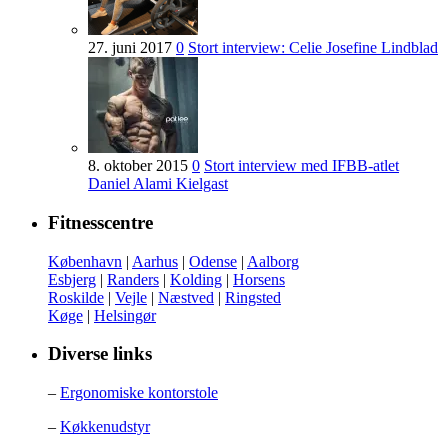
27. juni 2017
0
Stort interview: Celie Josefine Lindblad
8. oktober 2015
0
Stort interview med IFBB-atlet
Daniel Alami Kielgast
Fitnesscentre
København
|
Aarhus
|
Odense
|
Aalborg
Esbjerg
|
Randers
|
Kolding
|
Horsens
Roskilde
|
Vejle
|
Næstved
|
Ringsted
Køge
|
Helsingør
Diverse links
–
Ergonomiske kontorstole
–
Køkkenudstyr