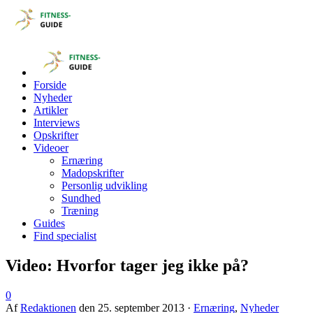
Forside
Nyheder
Artikler
Interviews
Opskrifter
Videoer
Ernæring
Madopskrifter
Personlig udvikling
Sundhed
Træning
Guides
Find specialist
Video: Hvorfor tager jeg ikke på?
0
Af
Redaktionen
den
25. september 2013
·
Ernæring
,
Nyheder