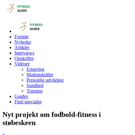
Forside
Nyheder
Artikler
Interviews
Opskrifter
Videoer
Ernæring
Madopskrifter
Personlig udvikling
Sundhed
Træning
Guides
Find specialist
Nyt projekt om fodbold-fitness i
støbeskeen