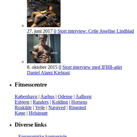
27. juni 2017
0
Stort interview: Celie Josefine Lindblad
8. oktober 2015
0
Stort interview med IFBB-atlet
Daniel Alami Kielgast
Fitnesscentre
København
|
Aarhus
|
Odense
|
Aalborg
Esbjerg
|
Randers
|
Kolding
|
Horsens
Roskilde
|
Vejle
|
Næstved
|
Ringsted
Køge
|
Helsingør
Diverse links
–
Ergonomiske kontorstole