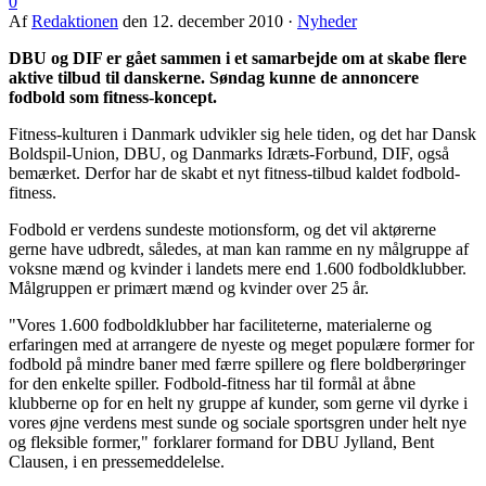
0
Af
Redaktionen
den
12. december 2010
·
Nyheder
DBU og DIF er gået sammen i et samarbejde om at skabe flere
aktive tilbud til danskerne. Søndag kunne de annoncere
fodbold som fitness-koncept.
Fitness-kulturen i Danmark udvikler sig hele tiden, og det har Dansk
Boldspil-Union, DBU, og Danmarks Idræts-Forbund, DIF, også
bemærket. Derfor har de skabt et nyt fitness-tilbud kaldet fodbold-
fitness.
Fodbold er verdens sundeste motionsform, og det vil aktørerne
gerne have udbredt, således, at man kan ramme en ny målgruppe af
voksne mænd og kvinder i landets mere end 1.600 fodboldklubber.
Målgruppen er primært mænd og kvinder over 25 år.
"Vores 1.600 fodboldklubber har faciliteterne, materialerne og
erfaringen med at arrangere de nyeste og meget populære former for
fodbold på mindre baner med færre spillere og flere boldberøringer
for den enkelte spiller. Fodbold-fitness har til formål at åbne
klubberne op for en helt ny gruppe af kunder, som gerne vil dyrke i
vores øjne verdens mest sunde og sociale sportsgren under helt nye
og fleksible former," forklarer formand for DBU Jylland, Bent
Clausen, i en pressemeddelelse.