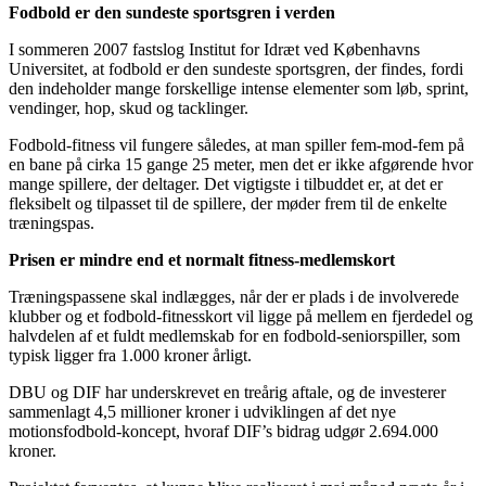
Fodbold er den sundeste sportsgren i verden
I sommeren 2007 fastslog Institut for Idræt ved Københavns
Universitet, at fodbold er den sundeste sportsgren, der findes, fordi
den indeholder mange forskellige intense elementer som løb, sprint,
vendinger, hop, skud og tacklinger.
Fodbold-fitness vil fungere således, at man spiller fem-mod-fem på
en bane på cirka 15 gange 25 meter, men det er ikke afgørende hvor
mange spillere, der deltager. Det vigtigste i tilbuddet er, at det er
fleksibelt og tilpasset til de spillere, der møder frem til de enkelte
træningspas.
Prisen er mindre end et normalt fitness-medlemskort
Træningspassene skal indlægges, når der er plads i de involverede
klubber og et fodbold-fitnesskort vil ligge på mellem en fjerdedel og
halvdelen af et fuldt medlemskab for en fodbold-seniorspiller, som
typisk ligger fra 1.000 kroner årligt.
DBU og DIF har underskrevet en treårig aftale, og de investerer
sammenlagt 4,5 millioner kroner i udviklingen af det nye
motionsfodbold-koncept, hvoraf DIF’s bidrag udgør 2.694.000
kroner.