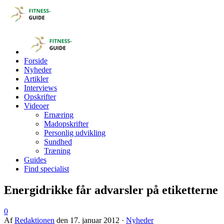
Forside
Nyheder
Artikler
Interviews
Opskrifter
Videoer
Ernæring
Madopskrifter
Personlig udvikling
Sundhed
Træning
Guides
Find specialist
Energidrikke får advarsler på etiketterne
0
Af
Redaktionen
den
17. januar 2012
·
Nyheder