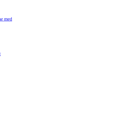
æne med
t