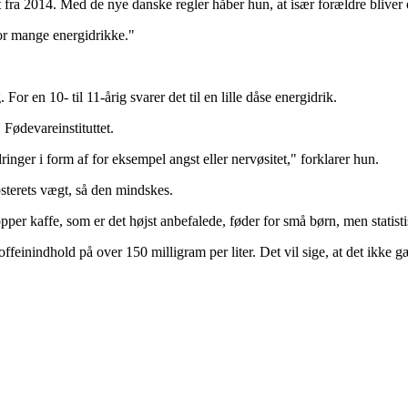
aft fra 2014. Med de nye danske regler håber hun, at især forældre bliv
for mange energidrikke."
 en 10- til 11-årig svarer det til en lille dåse energidrik.
Fødevareinstituttet.
ger i form af for eksempel angst eller nervøsitet," forklarer hun.
sterets vægt, så den mindskes.
per kaffe, som er det højst anbefalede, føder for små børn, men statistis
inindhold på over 150 milligram per liter. Det vil sige, at det ikke gæ