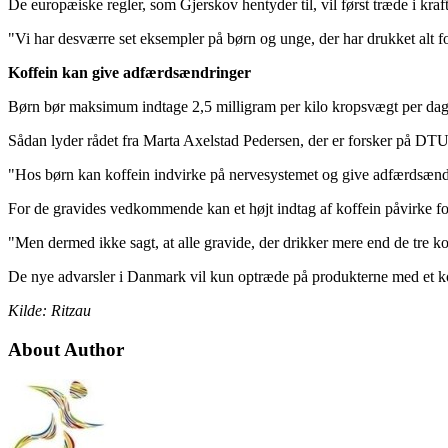
De europæiske regler, som Gjerskov hentyder til, vil først træde i kr
"Vi har desværre set eksempler på børn og unge, der har drukket alt 
Koffein kan give adfærdsændringer
Børn bør maksimum indtage 2,5 milligram per kilo kropsvægt per dag. For
Sådan lyder rådet fra Marta Axelstad Pedersen, der er forsker på DTU 
"Hos børn kan koffein indvirke på nervesystemet og give adfærdsændrin
For de gravides vedkommende kan et højt indtag af koffein påvirke fo
"Men dermed ikke sagt, at alle gravide, der drikker mere end de tre kop
De nye advarsler i Danmark vil kun optræde på produkterne med et koffe
Kilde: Ritzau
About Author