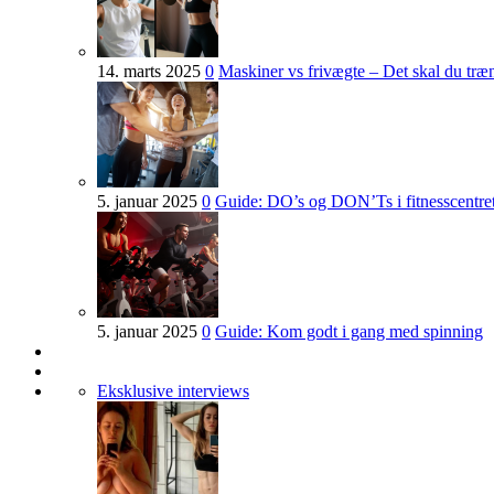
14. marts 2025
0
Maskiner vs frivægte – Det skal du tr
5. januar 2025
0
Guide: DO’s og DON’Ts i fitnesscentre
5. januar 2025
0
Guide: Kom godt i gang med spinning
Eksklusive interviews