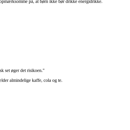
er opmærksomme på, at børn ikke bør drikke energidrikke.
k set øger det risikoen."
lder almindelige kaffe, cola og te.