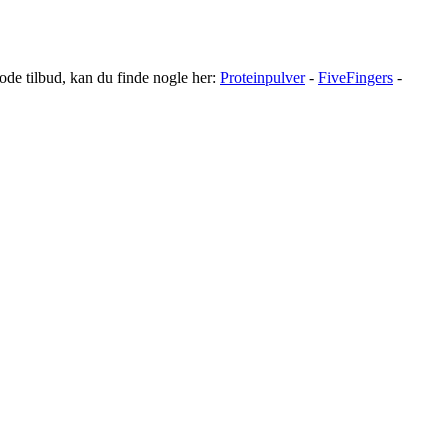
gode tilbud, kan du finde nogle her:
Proteinpulver
-
FiveFingers
-