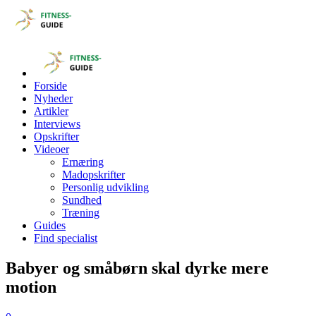
Forside
Nyheder
Artikler
Interviews
Opskrifter
Videoer
Ernæring
Madopskrifter
Personlig udvikling
Sundhed
Træning
Guides
Find specialist
Babyer og småbørn skal dyrke mere
motion