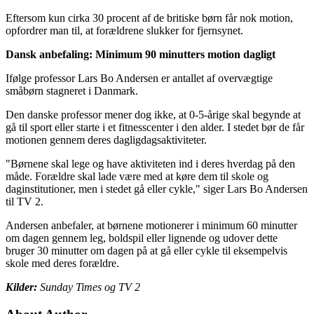
Eftersom kun cirka 30 procent af de britiske børn får nok motion,
opfordrer man til, at forældrene slukker for fjernsynet.
Dansk anbefaling: Minimum 90 minutters motion dagligt
Ifølge professor Lars Bo Andersen er antallet af overvægtige
småbørn stagneret i Danmark.
Den danske professor mener dog ikke, at 0-5-årige skal begynde at
gå til sport eller starte i et fitnesscenter i den alder. I stedet bør de får
motionen gennem deres dagligdagsaktiviteter.
"Børnene skal lege og have aktiviteten ind i deres hverdag på den
måde. Forældre skal lade være med at køre dem til skole og
daginstitutioner, men i stedet gå eller cykle," siger Lars Bo Andersen
til TV 2.
Andersen anbefaler, at børnene motionerer i minimum 60 minutter
om dagen gennem leg, boldspil eller lignende og udover dette
bruger 30 minutter om dagen på at gå eller cykle til eksempelvis
skole med deres forældre.
Kilder:
Sunday Times og TV 2