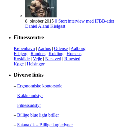
8. oktober 2015
0
Stort interview med IFBB-atlet
Daniel Alami Kielgast
Fitnesscentre
København
|
Aarhus
|
Odense
|
Aalborg
Esbjerg
|
Randers
|
Kolding
|
Horsens
Roskilde
|
Vejle
|
Næstved
|
Ringsted
Køge
|
Helsingør
Diverse links
–
Ergonomiske kontorstole
–
Køkkenudstyr
–
Fitnessudstyr
–
Billige blue light briller
–
Satana.dk – Billige kugledyner