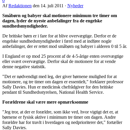
0
Af
Redaktionen
den
14. juli 2011
·
Nyheder
Småbørn og babyer skal motionere minimum tre timer om
dagen, lyder de nyeste anbefalinger fra de engelske
sundhedsmyndigheder.
De britiske børn er i fare for at blive overvægtige. Derfor er de
engelske sundhedsmyndigheder i færd med at indføre nogle
anbefalinger, der er rettet mod småbørn og babyer i alderen 0 til 5 år.
I England er op mod 25 procent af de 4-5-årige enten overvægtige
eller svært overvægtige. Derfor skal de motionere for at vende
denne negative statistik.
"Det er nødvendigt med leg, der giver børnene mulighed for at
motionere, og tre timer om dagen er essentielt," forklarer professor
Sally Davies. Hun er medicinsk chefrådgiver for den britiske
pendant til Sundhedsstyrelsen, National Health Service.
Forældrene skal være mere opmærksomme
"Jeg tror, at der er forældre, som ikke ved, hvor vigtigt det er, at
børnene er fysisk aktive i minimum tre timer om dagen. Andre
forældre har for travlt i hverdagen og nedprioriterer det," fortæller
Sally Davies.