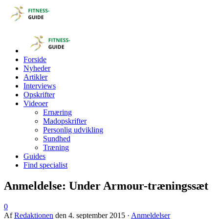
Forside
Nyheder
Artikler
Interviews
Opskrifter
Videoer
Ernæring
Madopskrifter
Personlig udvikling
Sundhed
Træning
Guides
Find specialist
Anmeldelse: Under Armour-træningssæt
0
Af
Redaktionen
den
4. september 2015
·
Anmeldelser