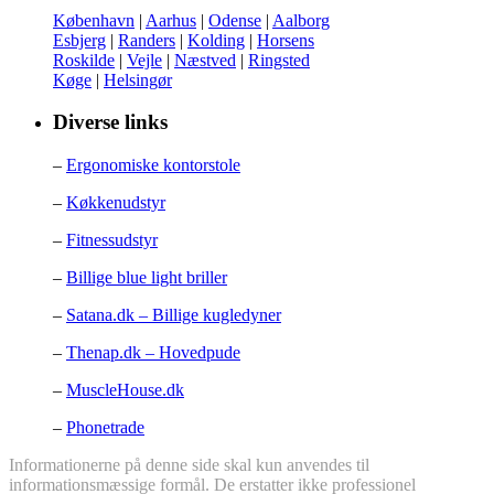
København
|
Aarhus
|
Odense
|
Aalborg
Esbjerg
|
Randers
|
Kolding
|
Horsens
Roskilde
|
Vejle
|
Næstved
|
Ringsted
Køge
|
Helsingør
Diverse links
–
Ergonomiske kontorstole
–
Køkkenudstyr
–
Fitnessudstyr
–
Billige blue light briller
–
Satana.dk – Billige kugledyner
–
Thenap.dk – Hovedpude
–
MuscleHouse.dk
–
Phonetrade
Informationerne på denne side skal kun anvendes til
informationsmæssige formål. De erstatter ikke professionel