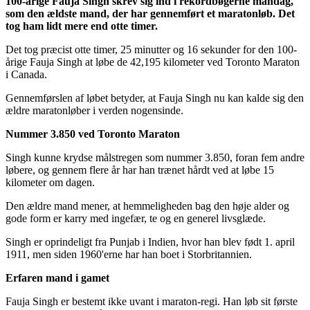
100-årige Fauja Singh skrev sig ind i rekordbøgerne mandag,
som den ældste mand, der har gennemført et maratonløb. Det
tog ham lidt mere end otte timer.
Det tog præcist otte timer, 25 minutter og 16 sekunder for den 100-
årige Fauja Singh at løbe de 42,195 kilometer ved Toronto Maraton
i Canada.
Gennemførslen af løbet betyder, at Fauja Singh nu kan kalde sig den
ældre maratonløber i verden nogensinde.
Nummer 3.850 ved Toronto Maraton
Singh kunne krydse målstregen som nummer 3.850, foran fem andre
løbere, og gennem flere år har han trænet hårdt ved at løbe 15
kilometer om dagen.
Den ældre mand mener, at hemmeligheden bag den høje alder og
gode form er karry med ingefær, te og en generel livsglæde.
Singh er oprindeligt fra Punjab i Indien, hvor han blev født 1. april
1911, men siden 1960'erne har han boet i Storbritannien.
Erfaren mand i gamet
Fauja Singh er bestemt ikke uvant i maraton-regi. Han løb sit første