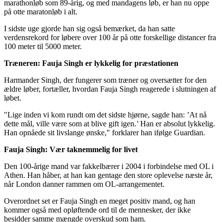
marathonløb som 89-årig, og med mandagens løb, er han nu oppe
på otte maratonløb i alt.
I sidste uge gjorde han sig også bemærket, da han satte
verdensrekord for løbere over 100 år på otte forskellige distancer fra
100 meter til 5000 meter.
Træneren: Fauja Singh er lykkelig for præstationen
Harmander Singh, der fungerer som træner og oversætter for den
ældre løber, fortæller, hvordan Fauja Singh reagerede i slutningen af
løbet.
"Lige inden vi kom rundt om det sidste hjørne, sagde han: ’At nå
dette mål, ville være som at blive gift igen.’ Han er absolut lykkelig.
Han opnåede sit livslange ønske," forklarer han ifølge Guardian.
Fauja Singh: Vær taknemmelig for livet
Den 100-årige mand var fakkelbærer i 2004 i forbindelse med OL i
Athen. Han håber, at han kan gentage den store oplevelse næste år,
når London danner rammen om OL-arrangementet.
Overordnet set er Fauja Singh en meget positiv mand, og han
kommer også med opløftende ord til de mennesker, der ikke
besidder samme mængde overskud som ham.