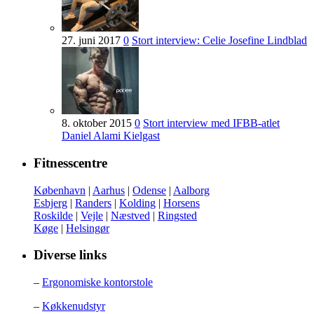
27. juni 2017
0
Stort interview: Celie Josefine Lindblad
8. oktober 2015
0
Stort interview med IFBB-atlet
Daniel Alami Kielgast
Fitnesscentre
København
|
Aarhus
|
Odense
|
Aalborg
Esbjerg
|
Randers
|
Kolding
|
Horsens
Roskilde
|
Vejle
|
Næstved
|
Ringsted
Køge
|
Helsingør
Diverse links
–
Ergonomiske kontorstole
–
Køkkenudstyr