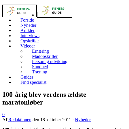
Forside
Nyheder
Artikler
Interviews
Opskrifter
Videoer
Ernæring
Madopskrifter
Personlig udvikling
Sundhed
Træning
Guides
Find specialist
100-årig blev verdens ældste
maratonløber
0
Af
Redaktionen
den
18. oktober 2011
·
Nyheder