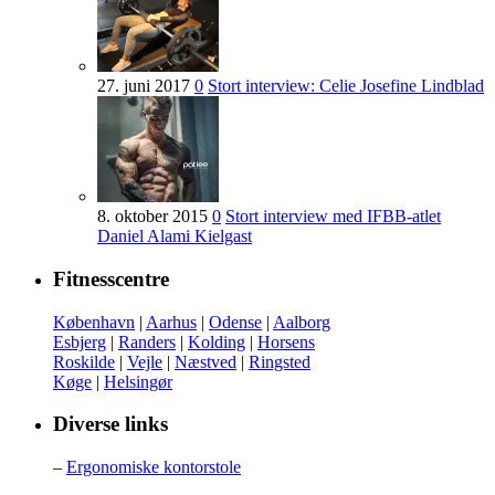
27. juni 2017
0
Stort interview: Celie Josefine Lindblad
8. oktober 2015
0
Stort interview med IFBB-atlet
Daniel Alami Kielgast
Fitnesscentre
København
|
Aarhus
|
Odense
|
Aalborg
Esbjerg
|
Randers
|
Kolding
|
Horsens
Roskilde
|
Vejle
|
Næstved
|
Ringsted
Køge
|
Helsingør
Diverse links
–
Ergonomiske kontorstole