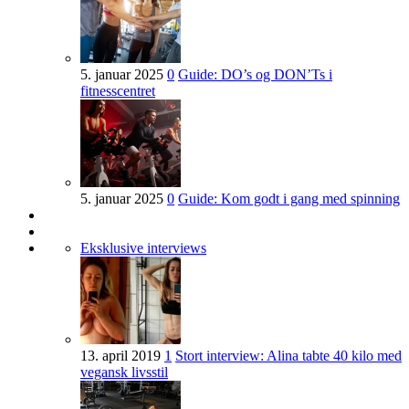
5. januar 2025
0
Guide: DO’s og DON’Ts i
fitnesscentret
5. januar 2025
0
Guide: Kom godt i gang med spinning
Eksklusive interviews
13. april 2019
1
Stort interview: Alina tabte 40 kilo med
vegansk livsstil