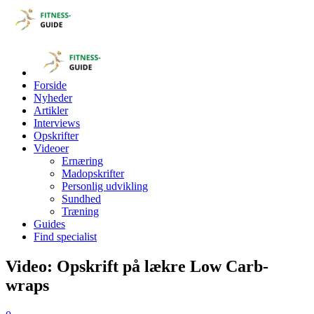
Forside
Nyheder
Artikler
Interviews
Opskrifter
Videoer
Ernæring
Madopskrifter
Personlig udvikling
Sundhed
Træning
Guides
Find specialist
Video: Opskrift på lækre Low Carb-
wraps