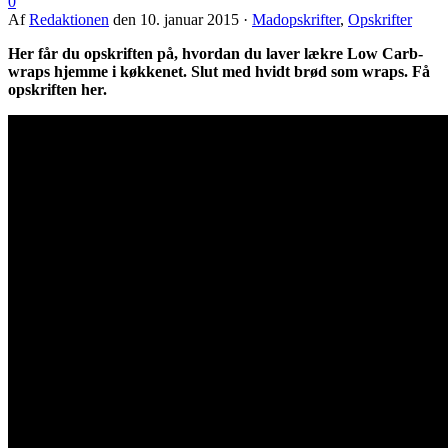
0
Af
Redaktionen
den
10. januar 2015
·
Madopskrifter
,
Opskrifter
Her får du opskriften på, hvordan du laver lækre Low Carb-
wraps hjemme i køkkenet. Slut med hvidt brød som wraps. Få
opskriften her.