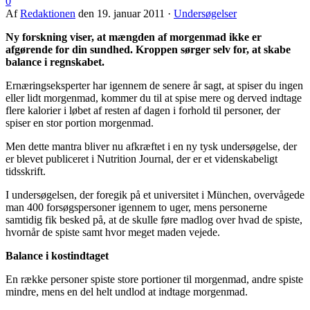
0
Af
Redaktionen
den
19. januar 2011
·
Undersøgelser
Ny forskning viser, at mængden af morgenmad ikke er
afgørende for din sundhed. Kroppen sørger selv for, at skabe
balance i regnskabet.
Ernæringseksperter har igennem de senere år sagt, at spiser du ingen
eller lidt morgenmad, kommer du til at spise mere og derved indtage
flere kalorier i løbet af resten af dagen i forhold til personer, der
spiser en stor portion morgenmad.
Men dette mantra bliver nu afkræftet i en ny tysk undersøgelse, der
er blevet publiceret i Nutrition Journal, der er et videnskabeligt
tidsskrift.
I undersøgelsen, der foregik på et universitet i München, overvågede
man 400 forsøgspersoner igennem to uger, mens personerne
samtidig fik besked på, at de skulle føre madlog over hvad de spiste,
hvornår de spiste samt hvor meget maden vejede.
Balance i kostindtaget
En række personer spiste store portioner til morgenmad, andre spiste
mindre, mens en del helt undlod at indtage morgenmad.