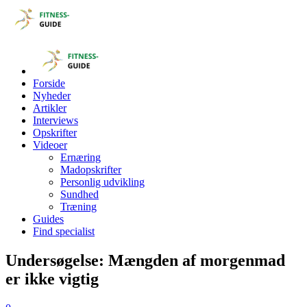
Forside
Nyheder
Artikler
Interviews
Opskrifter
Videoer
Ernæring
Madopskrifter
Personlig udvikling
Sundhed
Træning
Guides
Find specialist
Undersøgelse: Mængden af morgenmad
er ikke vigtig