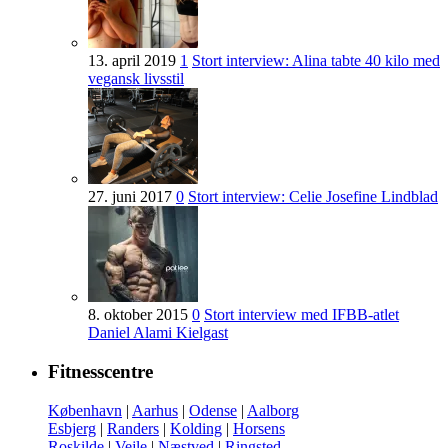
13. april 2019
1
Stort interview: Alina tabte 40 kilo med
vegansk livsstil
27. juni 2017
0
Stort interview: Celie Josefine Lindblad
8. oktober 2015
0
Stort interview med IFBB-atlet
Daniel Alami Kielgast
Fitnesscentre
København
|
Aarhus
|
Odense
|
Aalborg
Esbjerg
|
Randers
|
Kolding
|
Horsens
Roskilde
|
Vejle
|
Næstved
|
Ringsted