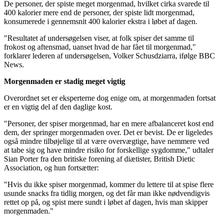
De personer, der spiste meget morgenmad, hvilket cirka svarede til
400 kalorier mere end de personer, der spiste lidt morgenmad,
konsumerede i gennemsnit 400 kalorier ekstra i løbet af dagen.
"Resultatet af undersøgelsen viser, at folk spiser det samme til
frokost og aftensmad, uanset hvad de har fået til morgenmad,"
forklarer lederen af undersøgelsen, Volker Schusdziarra, ifølge BBC
News.
Morgenmaden er stadig meget vigtig
Overordnet set er eksperterne dog enige om, at morgenmaden fortsat
er en vigtig del af den daglige kost.
"Personer, der spiser morgenmad, har en mere afbalanceret kost end
dem, der springer morgenmaden over. Det er bevist. De er ligeledes
også mindre tilbøjelige til at være overvægtige, have nemmere ved
at tabe sig og have mindre risiko for forskellige sygdomme," udtaler
Sian Porter fra den britiske forening af diætister, British Dietic
Association, og hun fortsætter:
"Hvis du ikke spiser morgenmad, kommer du lettere til at spise flere
usunde snacks fra tidlig morgen, og det får man ikke nødvendigvis
rettet op på, og spist mere sundt i løbet af dagen, hvis man skipper
morgenmaden."