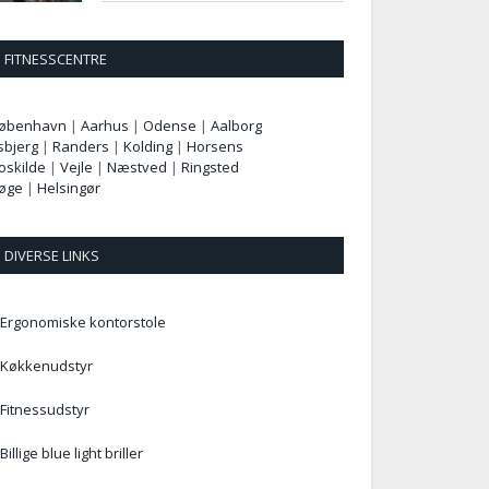
FITNESSCENTRE
øbenhavn
|
Aarhus
|
Odense
|
Aalborg
sbjerg
|
Randers
|
Kolding
|
Horsens
oskilde
|
Vejle
|
Næstved
|
Ringsted
øge
|
Helsingør
DIVERSE LINKS
Ergonomiske kontorstole
Køkkenudstyr
Fitnessudstyr
Billige blue light briller