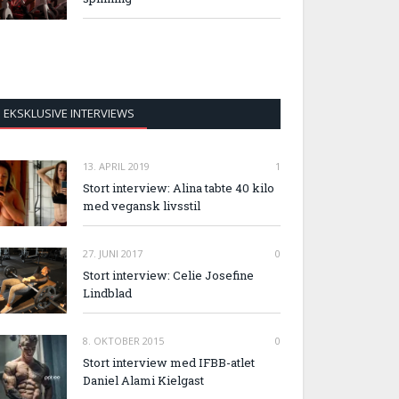
EKSKLUSIVE INTERVIEWS
13. APRIL 2019
1
Stort interview: Alina tabte 40 kilo
med vegansk livsstil
27. JUNI 2017
0
Stort interview: Celie Josefine
Lindblad
8. OKTOBER 2015
0
Stort interview med IFBB-atlet
Daniel Alami Kielgast