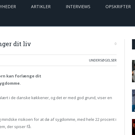
YHEDER
ARTIKLER
INTERVIEWS
OPSKRIFTER
ger dit liv
0
UNDERSØGELSER
orn kan forlænge dit
å sygdomme.
lært i de danske køkkener, og det er med god grund, viser en
 mindske risikoen for at dø af sygdomme, med hele 22 procent i
em, der spiser få.