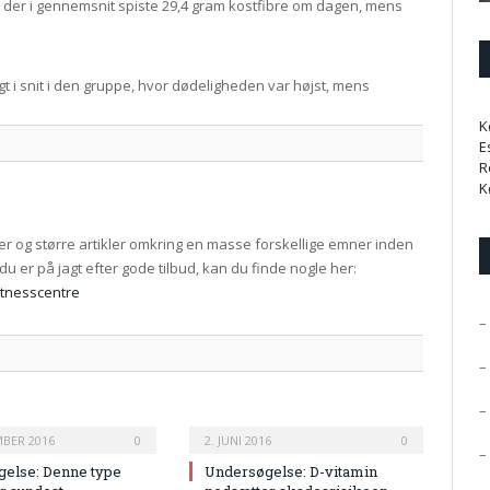
 der i gennemsnit spiste 29,4 gram kostfibre om dagen, mens
 i snit i den gruppe, hvor dødeligheden var højst, mens
K
E
R
K
er og større artikler omkring en masse forskellige emner inden
u er på jagt efter gode tilbud, kan du finde nogle her:
itnesscentre
–
–
–
MBER 2016
0
2. JUNI 2016
0
–
else: Denne type
Undersøgelse: D-vitamin