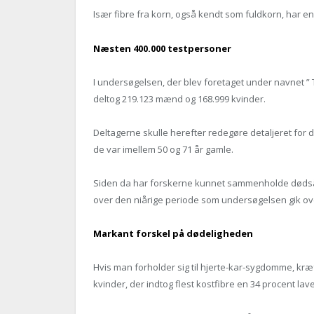
Især fibre fra korn, også kendt som fuldkorn, har en s
Næsten 400.000 testpersoner
I undersøgelsen, der blev foretaget under navnet ” 
deltog 219.123 mænd og 168.999 kvinder.
Deltagerne skulle herefter redegøre detaljeret for 
de var imellem 50 og 71 år gamle.
Siden da har forskerne kunnet sammenholde dødsår
over den niårige periode som undersøgelsen gik ov
Markant forskel på dødeligheden
Hvis man forholder sig til hjerte-kar-sygdomme, k
kvinder, der indtog flest kostfibre en 34 procent l