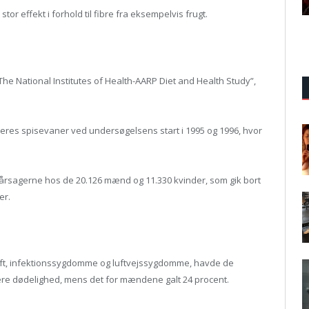
tor effekt i forhold til fibre fra eksempelvis frugt.
The National Institutes of Health-AARP Diet and Health Study”,
deres spisevaner ved undersøgelsens start i 1995 og 1996, hvor
sagerne hos de 20.126 mænd og 11.330 kvinder, som gik bort
er.
ræft, infektionssygdomme og luftvejssygdomme, havde de
avere dødelighed, mens det for mændene galt 24 procent.