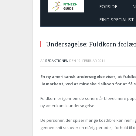
FORSIDE
N
FIND SPECIALIST
Undersøgelse: Fuldkorn forlæn
AF
REDAKTIONEN
DEN
19. FEBRUAR 2011
·
En ny amerikansk undersøgelse viser, at fuldk
liv markant, ved at mindske risikoen for at f
Fuldkorn er igennem de senere år blevet mere popu
ny amerikansk undersøgelse.
De personer, der spiser mange kostfibre kan nemlig
gennemsnit set over en niårig periode, i forhold til d