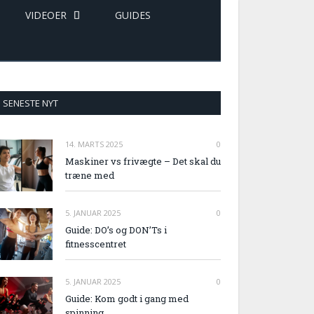
VIDEOER
GUIDES
SENESTE NYT
14. MARTS 2025
0
Maskiner vs frivægte – Det skal du
træne med
5. JANUAR 2025
0
Guide: DO’s og DON’Ts i
fitnesscentret
5. JANUAR 2025
0
Guide: Kom godt i gang med
spinning