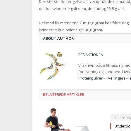
Den største forlængelse af livet opnåede de mænd,
det for kvinderne galt dem, der indtog 25,8 gram.
Derimod fik mændene kun 12,6 gram kostfibre dagligt
kvinderne kun holdt sig til 10,8 gram.
ABOUT AUTHOR
REDAKTIONEN
Vi skriver både fitness nyhed
for træning og sundhed. Hvis d
Proteinpulver
-
FiveFingers
-
F
RELATEREDE ARTIKLER
11. SEPTE
Undersøg