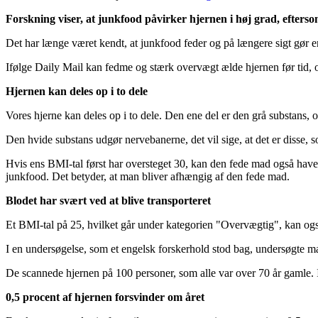
Forskning viser, at junkfood påvirker hjernen i høj grad, efterso
Det har længe været kendt, at junkfood feder og på længere sigt gør e
Ifølge Daily Mail kan fedme og stærk overvægt ælde hjernen før tid, og
Hjernen kan deles op i to dele
Vores hjerne kan deles op i to dele. Den ene del er den grå substans,
Den hvide substans udgør nervebanerne, det vil sige, at det er disse, 
Hvis ens BMI-tal først har oversteget 30, kan den fede mad også have
junkfood. Det betyder, at man bliver afhængig af den fede mad.
Blodet har svært ved at blive transporteret
Et BMI-tal på 25, hvilket går under kategorien "Overvægtig", kan også
I en undersøgelse, som et engelsk forskerhold stod bag, undersøgte
De scannede hjernen på 100 personer, som alle var over 70 år gamle. 
0,5 procent af hjernen forsvinder om året