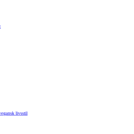
t
vegansk livsstil