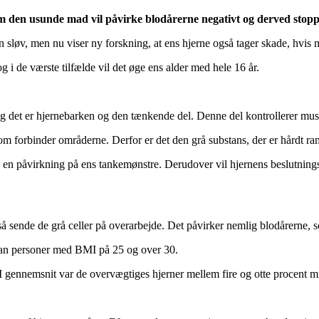
m den usunde mad vil påvirke blodårerne negativt og derved stoppe i
n sløv, men nu viser ny forskning, at ens hjerne også tager skade, hvis
 i de værste tilfælde vil det øge ens alder med hele 16 år.
 og det er hjernebarken og den tænkende del. Denne del kontrollerer mus
som forbinder områderne. Derfor er det den grå substans, der er hårdt ra
 en påvirkning på ens tankemønstre. Derudover vil hjernens beslutnings
 sende de grå celler på overarbejde. Det påvirker nemlig blodårerne, so
 man personer med BMI på 25 og over 30.
I gennemsnit var de overvægtiges hjerner mellem fire og otte procent 