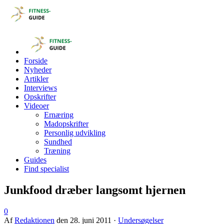
Forside
Nyheder
Artikler
Interviews
Opskrifter
Videoer
Ernæring
Madopskrifter
Personlig udvikling
Sundhed
Træning
Guides
Find specialist
Junkfood dræber langsomt hjernen
0
Af
Redaktionen
den
28. juni 2011
·
Undersøgelser