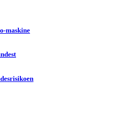
io-maskine
undest
desrisikoen