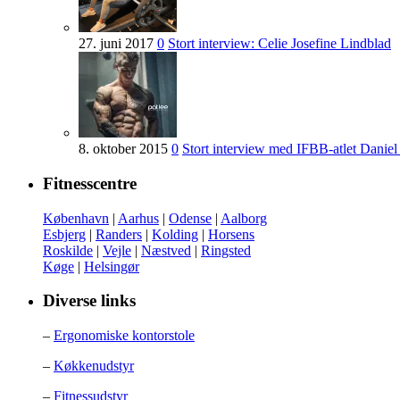
27. juni 2017
0
Stort interview: Celie Josefine Lindblad
8. oktober 2015
0
Stort interview med IFBB-atlet Daniel
Fitnesscentre
København
|
Aarhus
|
Odense
|
Aalborg
Esbjerg
|
Randers
|
Kolding
|
Horsens
Roskilde
|
Vejle
|
Næstved
|
Ringsted
Køge
|
Helsingør
Diverse links
–
Ergonomiske kontorstole
–
Køkkenudstyr
–
Fitnessudstyr