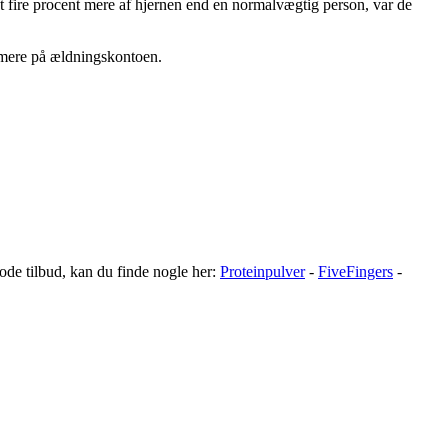
t fire procent mere af hjernen end en normalvægtig person, var de
r mere på ældningskontoen.
gode tilbud, kan du finde nogle her:
Proteinpulver
-
FiveFingers
-