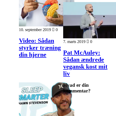
10. september 2019
0
Video: Sådan
7. marts 2019
0
styrker træning
Pat McAuley:
din hjerne
Sådan ændrede
vegansk kost mit
liv
Hvad er din
kommentar?