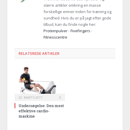
større artikler omkring en masse
forskellige emner inden for træning og
sundhed. Hvis du er på jagt efter gode
tilbud, kan du finde nogle her:
Proteinpulver
-
FiveFingers
-
Fitnesscentre
RELATEREDE ARTIKLER
22. MARTS 2017
0
Undersøgelse: Den mest
effektive cardio-
maskine