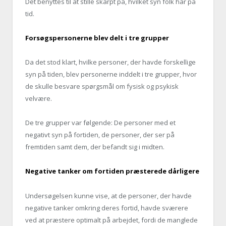
Det benyttes til at stille skarpt på, hvilket syn folk har på
tid.
Forsøgspersonerne blev delt i tre grupper
Da det stod klart, hvilke personer, der havde forskellige
syn på tiden, blev personerne inddelt i tre grupper, hvor
de skulle besvare spørgsmål om fysisk og psykisk
velvære.
De tre grupper var følgende: De personer med et
negativt syn på fortiden, de personer, der ser på
fremtiden samt dem, der befandt sig i midten.
Negative tanker om fortiden præsterede dårligere
Undersøgelsen kunne vise, at de personer, der havde
negative tanker omkring deres fortid, havde sværere
ved at præstere optimalt på arbejdet, fordi de manglede