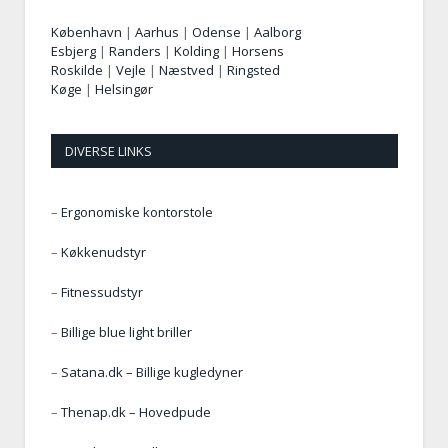
København
|
Aarhus
|
Odense
|
Aalborg
Esbjerg
|
Randers
|
Kolding
|
Horsens
Roskilde
|
Vejle
|
Næstved
|
Ringsted
Køge
|
Helsingør
DIVERSE LINKS
–
Ergonomiske kontorstole
–
Køkkenudstyr
–
Fitnessudstyr
–
Billige blue light briller
–
Satana.dk – Billige kugledyner
–
Thenap.dk – Hovedpude