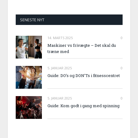
SENESTE NYT
14. MARTS 2025
0
Maskiner vs frivægte – Det skal du
træne med
5. JANUAR 2025
0
Guide: DO’s og DON’Ts i fitnesscentret
5. JANUAR 2025
0
Guide: Kom godt i gang med spinning