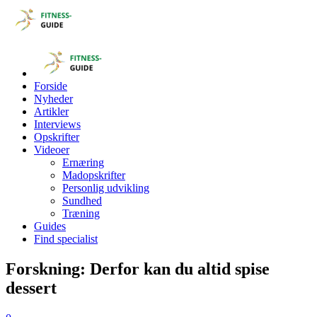
Forside
Nyheder
Artikler
Interviews
Opskrifter
Videoer
Ernæring
Madopskrifter
Personlig udvikling
Sundhed
Træning
Guides
Find specialist
Forskning: Derfor kan du altid spise
dessert