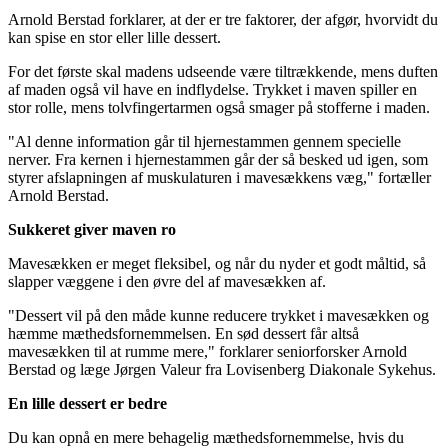
Arnold Berstad forklarer, at der er tre faktorer, der afgør, hvorvidt du
kan spise en stor eller lille dessert.
For det første skal madens udseende være tiltrækkende, mens duften
af maden også vil have en indflydelse. Trykket i maven spiller en
stor rolle, mens tolvfingertarmen også smager på stofferne i maden.
"Al denne information går til hjernestammen gennem specielle
nerver. Fra kernen i hjernestammen går der så besked ud igen, som
styrer afslapningen af muskulaturen i mavesækkens væg," fortæller
Arnold Berstad.
Sukkeret giver maven ro
Mavesækken er meget fleksibel, og når du nyder et godt måltid, så
slapper væggene i den øvre del af mavesækken af.
"Dessert vil på den måde kunne reducere trykket i mavesækken og
hæmme mæthedsfornemmelsen. En sød dessert får altså
mavesækken til at rumme mere," forklarer seniorforsker Arnold
Berstad og læge Jørgen Valeur fra Lovisenberg Diakonale Sykehus.
En lille dessert er bedre
Du kan opnå en mere behagelig mæthedsfornemmelse, hvis du