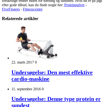
forskellige emner inden for træning og sundhed. Hvis du er på jagt
efter gode tilbud, kan du finde nogle her:
Proteinpulver
-
FiveFingers
-
Fitnesscentre
Relaterede artikler
22. marts 2017
0
Undersøgelse: Den mest effektive
cardio-maskine
11. september 2016
0
Undersøgelse: Denne type protein er
sundest