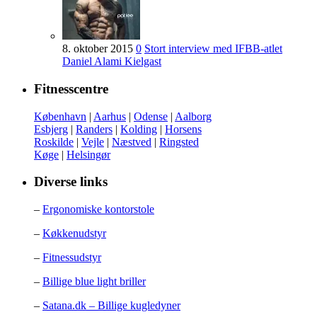
8. oktober 2015
0
Stort interview med IFBB-atlet
Daniel Alami Kielgast
Fitnesscentre
København
|
Aarhus
|
Odense
|
Aalborg
Esbjerg
|
Randers
|
Kolding
|
Horsens
Roskilde
|
Vejle
|
Næstved
|
Ringsted
Køge
|
Helsingør
Diverse links
–
Ergonomiske kontorstole
–
Køkkenudstyr
–
Fitnessudstyr
–
Billige blue light briller
–
Satana.dk – Billige kugledyner