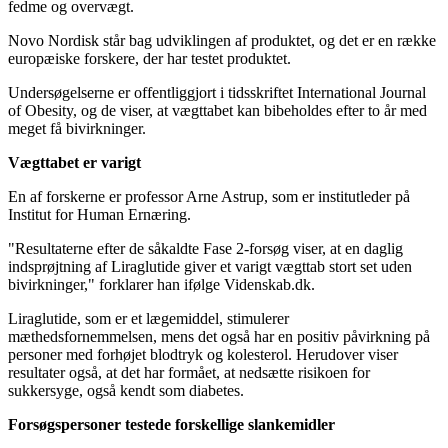
fedme og overvægt.
Novo Nordisk står bag udviklingen af produktet, og det er en række
europæiske forskere, der har testet produktet.
Undersøgelserne er offentliggjort i tidsskriftet International Journal
of Obesity, og de viser, at vægttabet kan bibeholdes efter to år med
meget få bivirkninger.
Vægttabet er varigt
En af forskerne er professor Arne Astrup, som er institutleder på
Institut for Human Ernæring.
"Resultaterne efter de såkaldte Fase 2-forsøg viser, at en daglig
indsprøjtning af Liraglutide giver et varigt vægttab stort set uden
bivirkninger," forklarer han ifølge Videnskab.dk.
Liraglutide, som er et lægemiddel, stimulerer
mæthedsfornemmelsen, mens det også har en positiv påvirkning på
personer med forhøjet blodtryk og kolesterol. Herudover viser
resultater også, at det har formået, at nedsætte risikoen for
sukkersyge, også kendt som diabetes.
Forsøgspersoner testede forskellige slankemidler