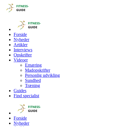
Forside
Nyheder
Artikler
Interviews
Opskrifter
Videoer
Ernæring
Madopskrifter
Personlig udvikling
Sundhed
Træning
Guides
Find specialist
Forside
Nyheder