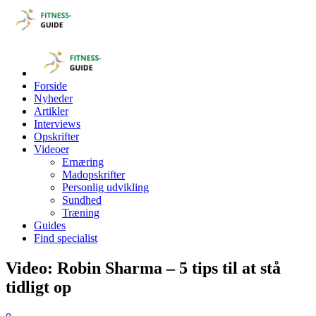
Forside
Nyheder
Artikler
Interviews
Opskrifter
Videoer
Ernæring
Madopskrifter
Personlig udvikling
Sundhed
Træning
Guides
Find specialist
Video: Robin Sharma – 5 tips til at stå
tidligt op