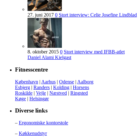
27. juni 2017
0
Stort interview: Celie Josefine Lindblad
8. oktober 2015
0
Stort interview med IFBB-atlet
Daniel Alami Kielgast
Fitnesscentre
København
|
Aarhus
|
Odense
|
Aalborg
Esbjerg
|
Randers
|
Kolding
|
Horsens
Roskilde
|
Vejle
|
Næstved
|
Ringsted
Køge
|
Helsingør
Diverse links
–
Ergonomiske kontorstole
–
Køkkenudstyr