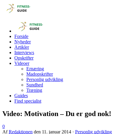
Forside
Nyheder
Artikler
Interviews
Opskrifter
Videoer
Ernæring
Madopskrifter
Personlig udvikling
Sundhed
Træning
Guides
Find specialist
Video: Motivation – Du er god nok!
0
Af
Redaktionen
den
11. januar 2014
·
Personlig udvikling