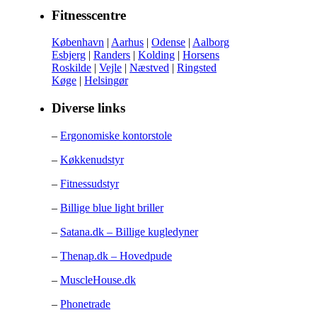
Fitnesscentre
København
|
Aarhus
|
Odense
|
Aalborg
Esbjerg
|
Randers
|
Kolding
|
Horsens
Roskilde
|
Vejle
|
Næstved
|
Ringsted
Køge
|
Helsingør
Diverse links
–
Ergonomiske kontorstole
–
Køkkenudstyr
–
Fitnessudstyr
–
Billige blue light briller
–
Satana.dk – Billige kugledyner
–
Thenap.dk – Hovedpude
–
MuscleHouse.dk
–
Phonetrade