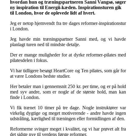
hvordan hun og træningspartneren Sanni Vangsø, søger
ny inspiration til Energii-kæden. Inspirationsturen gik
til London, hvor de oplevede lidt af hvert.
Jeg er netop hjemvendt fra tre dages reformer-inspirationstur
i London.
Jeg havde min træningspartner Sanni med, og vi havde
planlagt turen ned til mindste detalje.
Der er mange muligheder for at dyrke reformer-pilates med
pilatesdelen i fokus.
Vi har tidligere besøgt HeartCore og Ten pilates, som går for
at være Londons bedste studier.
Her betaler man i gennemsnit 250 kr. per time, og er på hold
med syv andre, som er nogle af de største hold, man kan
finde i London.
Vi fik trænet 10 timer på tre dage. Nogle instruktører var
virkelig dygtige og meget motiverende - andre havde ingen
udstråling, kærlighed til træningen eller formidlingen af den.
Reformerne svinger meget i kvalitet, og vi har prøvet alt fra
det sidste nye til verdens første reformer.