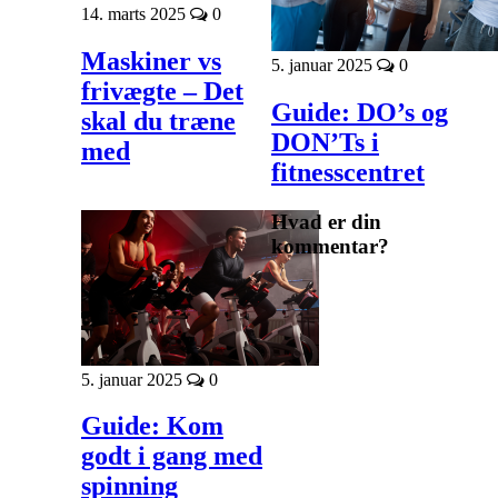
14. marts 2025
0
Maskiner vs
5. januar 2025
0
frivægte – Det
Guide: DO’s og
skal du træne
DON’Ts i
med
fitnesscentret
Hvad er din
kommentar?
5. januar 2025
0
Guide: Kom
godt i gang med
spinning