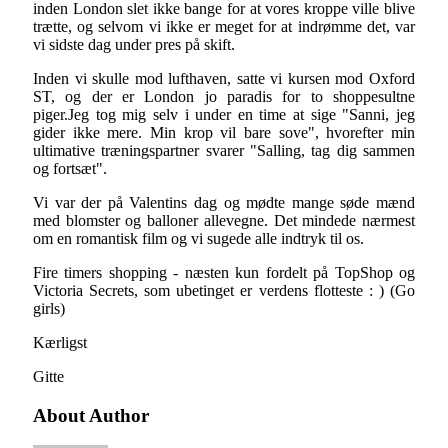
inden London slet ikke bange for at vores kroppe ville blive
trætte, og selvom vi ikke er meget for at indrømme det, var
vi sidste dag under pres på skift.
Inden vi skulle mod lufthaven, satte vi kursen mod Oxford
ST, og der er London jo paradis for to shoppesultne
piger.Jeg tog mig selv i under en time at sige "Sanni, jeg
gider ikke mere. Min krop vil bare sove", hvorefter min
ultimative træningspartner svarer "Salling, tag dig sammen
og fortsæt".
Vi var der på Valentins dag og mødte mange søde mænd
med blomster og balloner allevegne. Det mindede nærmest
om en romantisk film og vi sugede alle indtryk til os.
Fire timers shopping - næsten kun fordelt på TopShop og
Victoria Secrets, som ubetinget er verdens flotteste : ) (Go
girls)
Kærligst
Gitte
About Author