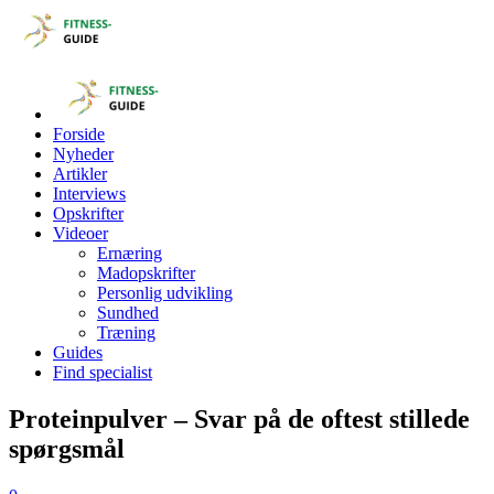
Forside
Nyheder
Artikler
Interviews
Opskrifter
Videoer
Ernæring
Madopskrifter
Personlig udvikling
Sundhed
Træning
Guides
Find specialist
Proteinpulver – Svar på de oftest stillede
spørgsmål