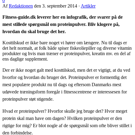
0
Af
Redaktionen
den
3. september 2014
·
Artikler
Fitness-guide.dk leverer her en infografik, der svarer på de
mest stillede spørgsmål om proteinpulver. Bliv klogere på,
hvordan du skal bruge det her.
Kosttilskud er ikke bare noget vi hører om længere. Nu til dags er
det helt normalt, at folk både spiser fiskeoliepiller og diverse vitamin
produkter og hvis man træner er proteinpulver, kreatin mv. en del af
ens daglige supplement.
Der er ikke noget galt med kosttilskud, men det er vigtigt, at du ved
hvorfor og hvordan du bruger det. Proteinpulver er formentlig det
mest populære produkt nu til dags og eftersom Danmarks mest
udøvede træningsform foregår i fitnesscentrene er interessesen for
proteinpulver støt stigende.
Hvad er proteinpulver? Hvorfor skulle jeg bruge det? Hvor meget
protein skal man have om dagen? Hvilken proteinpulver er den
rigtige for mig? Er blot nogle af de spørgsmål som ofte bliver stillet i
den forbindelse.