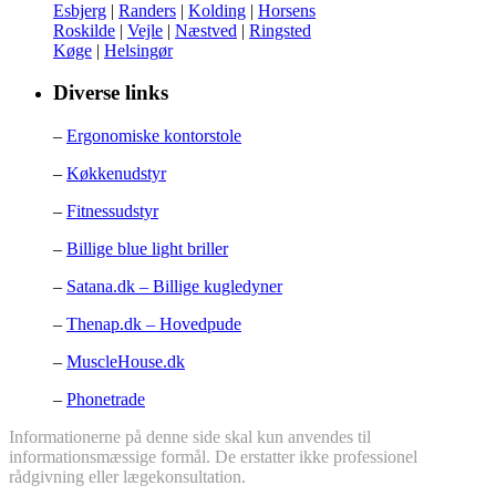
Esbjerg
|
Randers
|
Kolding
|
Horsens
Roskilde
|
Vejle
|
Næstved
|
Ringsted
Køge
|
Helsingør
Diverse links
–
Ergonomiske kontorstole
–
Køkkenudstyr
–
Fitnessudstyr
–
Billige blue light briller
–
Satana.dk – Billige kugledyner
–
Thenap.dk – Hovedpude
–
MuscleHouse.dk
–
Phonetrade
Informationerne på denne side skal kun anvendes til
informationsmæssige formål. De erstatter ikke professionel
rådgivning eller lægekonsultation.