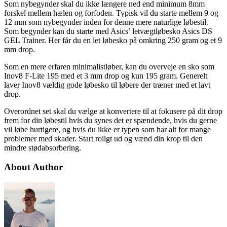
Som nybegynder skal du ikke længere ned end minimum 8mm
forskel mellem hælen og forfoden. Typisk vil du starte mellem 9 og
12 mm som nybegynder inden for denne mere naturlige løbestil.
Som begynder kan du starte med Asics’ letvægtløbesko Asics DS
GEL Trainer. Her får du en let løbesko på omkring 250 gram og et 9
mm drop.
Som en mere erfaren minimalistløber, kan du overveje en sko som
Inov8 F-Lite 195 med et 3 mm drop og kun 195 gram. Generelt
laver Inov8 vældig gode løbesko til løbere der træner med et lavt
drop.
Overordnet set skal du vælge at konvertere til at fokusere på dit drop
frem for din løbestil hvis du synes det er spændende, hvis du gerne
vil løbe hurtigere, og hvis du ikke er typen som har alt for mange
problemer med skader. Start roligt ud og vænd din krop til den
mindre stødabsorbering.
About Author