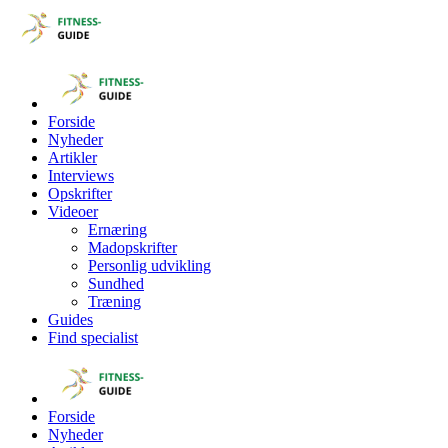
Forside
Nyheder
Artikler
Interviews
Opskrifter
Videoer
Ernæring
Madopskrifter
Personlig udvikling
Sundhed
Træning
Guides
Find specialist
Forside
Nyheder