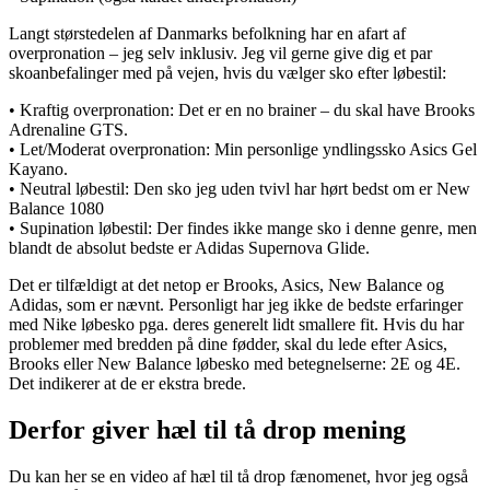
Langt størstedelen af Danmarks befolkning har en afart af
overpronation – jeg selv inklusiv. Jeg vil gerne give dig et par
skoanbefalinger med på vejen, hvis du vælger sko efter løbestil:
• Kraftig overpronation: Det er en no brainer – du skal have Brooks
Adrenaline GTS.
• Let/Moderat overpronation: Min personlige yndlingssko Asics Gel
Kayano.
• Neutral løbestil: Den sko jeg uden tvivl har hørt bedst om er New
Balance 1080
• Supination løbestil: Der findes ikke mange sko i denne genre, men
blandt de absolut bedste er Adidas Supernova Glide.
Det er tilfældigt at det netop er Brooks, Asics, New Balance og
Adidas, som er nævnt. Personligt har jeg ikke de bedste erfaringer
med Nike løbesko pga. deres generelt lidt smallere fit. Hvis du har
problemer med bredden på dine fødder, skal du lede efter Asics,
Brooks eller New Balance løbesko med betegnelserne: 2E og 4E.
Det indikerer at de er ekstra brede.
Derfor giver hæl til tå drop mening
Du kan her se en video af hæl til tå drop fænomenet, hvor jeg også