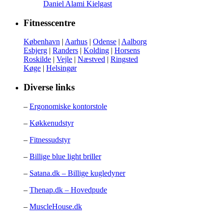
Daniel Alami Kielgast
Fitnesscentre
København
|
Aarhus
|
Odense
|
Aalborg
Esbjerg
|
Randers
|
Kolding
|
Horsens
Roskilde
|
Vejle
|
Næstved
|
Ringsted
Køge
|
Helsingør
Diverse links
–
Ergonomiske kontorstole
–
Køkkenudstyr
–
Fitnessudstyr
–
Billige blue light briller
–
Satana.dk – Billige kugledyner
–
Thenap.dk – Hovedpude
–
MuscleHouse.dk