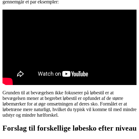
gennemgår et par eksempler:
Grunden til at bevægelsen ikke fokuserer på løbestil er at
bevægelsen mener at begrebet løbestil er opfundet af de større
løbemærker for at øge omsætningen af deres sko. Formålet er at
løbetræne mere naturligt, hvilket du typisk vil komme til med mindre
udstyr og mindre hælforskel.
Forslag til forskellige løbesko efter niveau