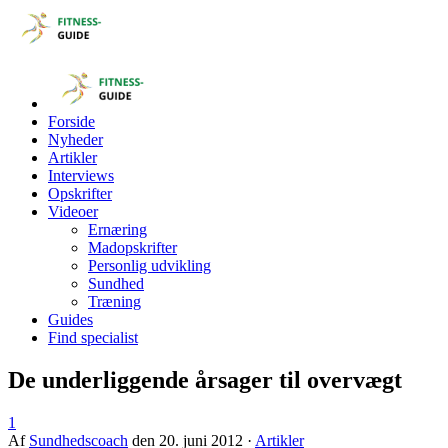
Forside
Nyheder
Artikler
Interviews
Opskrifter
Videoer
Ernæring
Madopskrifter
Personlig udvikling
Sundhed
Træning
Guides
Find specialist
De underliggende årsager til overvægt
1
Af
Sundhedscoach
den
20. juni 2012
·
Artikler