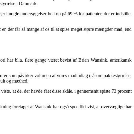
styrrelse i Danmark.
i nogle undersøgelser helt op på 69 % for patienter, der er indstillet
t er, der får så mange af os til at spise meget større mængder mad, end
ri har bl.a. flere gange været bevist af Brian Wansink, amerikansk
torer som påvirker volumen af vores madindtag (såsom pakkestørrelse,
sult og mæthed.
viste, at de, der havde fået disse skåle, i gennemsnit spiste 73 procent
ning foretaget af Wansink har også specifikt vist, at overvægtige har