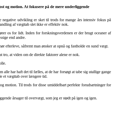
; kost og motion. At fokusere på de mere underliggende
negative udvikling er sket til trods for mange års intensiv fokus på
ndling af vægttab slet ikke er effektiv nok.
ører os for lidt. Inden for forskningsverdenen er der brugt oceaner af
æssige end andre.
 bør efterleve, såfremt man ønsker at opnå og fastholde en sund vægt.
 tro, at viden om de direkte faktorer alene er nok.
lle.
e har haft det til fælles, at de har forsøgt at tabe sig utallige gange
de et vægttab over længere tid.
og motion. Til trods for disse umiddelbart perfekte forudsætninger for
ggende årsager til overvægt, som jeg er stødt på igen og igen.