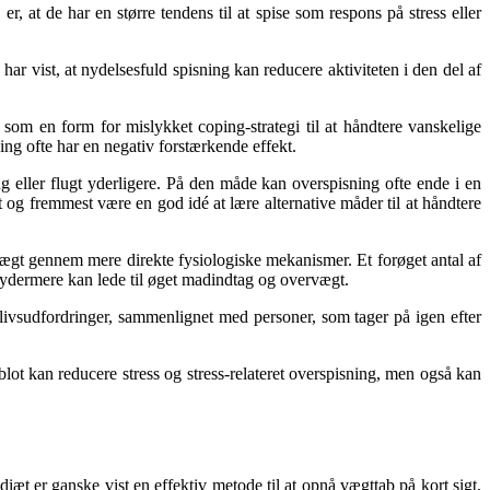
r, at de har en større tendens til at spise som respons på stress eller
r vist, at nydelsesfuld spisning kan reducere aktiviteten i den del af
så som en form for mislykket coping-strategi til at håndtere vanskelige
ning ofte har en negativ forstærkende effekt.
 eller flugt yderligere. På den måde kan overspisning ofte ende i en
 og fremmest være en god idé at lære alternative måder til at håndtere
rvægt gennem mere direkte fysiologiske mekanismer. Et forøget antal af
m ydermere kan lede til øget madindtag og overvægt.
e livsudfordringer, sammenlignet med personer, som tager på igen efter
blot kan reducere stress og stress-relateret overspisning, men også kan
t er ganske vist en effektiv metode til at opnå vægttab på kort sigt,