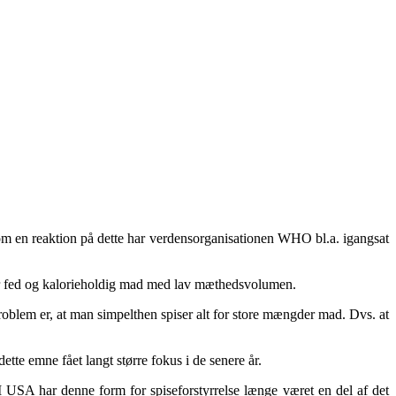
om en reaktion på dette har verdensorganisationen WHO bl.a. igangsat
t for fed og kalorieholdig mad med lav mæthedsvolumen.
blem er, at man simpelthen spiser alt for store mængder mad. Dvs. at
tte emne fået langt større fokus i de senere år.
 I USA har denne form for spiseforstyrrelse længe været en del af det