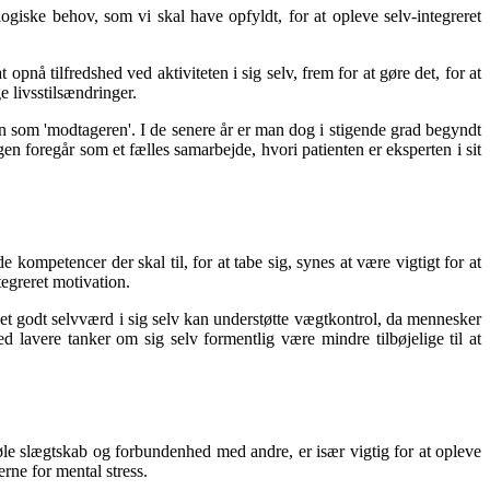
ogiske behov, som vi skal have opfyldt, for at opleve selv-integreret
opnå tilfredshed ved aktiviteten i sig selv, frem for at gøre det, for at
 livsstilsændringer.
en som 'modtageren'. I de senere år er man dog i stigende grad begyndt
en foregår som et fælles samarbejde, hvori patienten er eksperten i sit
 kompetencer der skal til, for at tabe sig, synes at være vigtigt for at
tegreret motivation.
t et godt selvværd i sig selv kan understøtte vægtkontrol, da mennesker
d lavere tanker om sig selv formentlig være mindre tilbøjelige til at
t føle slægtskab og forbundenhed med andre, er især vigtig for at opleve
rne for mental stress.