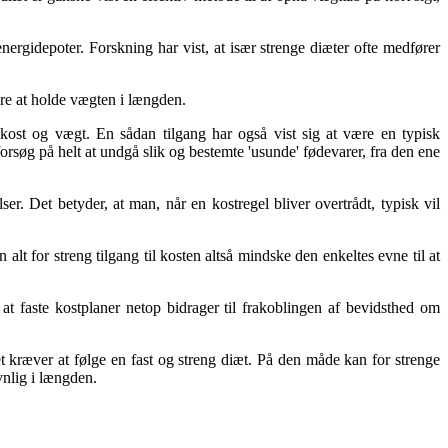
nergidepoter. Forskning har vist, at især strenge diæter ofte medfører
rere at holde vægten i længden.
 kost og vægt. En sådan tilgang har også vist sig at være en typisk
søg på helt at undgå slik og bestemte 'usunde' fødevarer, fra den ene
r. Det betyder, at man, når en kostregel bliver overtrådt, typisk vil
t for streng tilgang til kosten altså mindske den enkeltes evne til at
t faste kostplaner netop bidrager til frakoblingen af bevidsthed om
et kræver at følge en fast og streng diæt. På den måde kan for strenge
avnlig i længden.