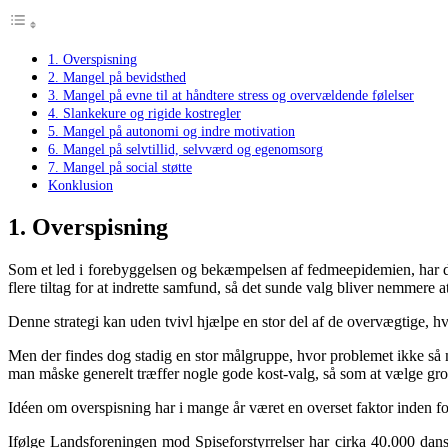
1. Overspisning
2. Mangel på bevidsthed
3. Mangel på evne til at håndtere stress og overvældende følelser
4. Slankekure og rigide kostregler
5. Mangel på autonomi og indre motivation
6. Mangel på selvtillid, selvværd og egenomsorg
7. Mangel på social støtte
Konklusion
1. Overspisning
Som et led i forebyggelsen og bekæmpelsen af fedmeepidemien, har de
flere tiltag for at indrette samfund, så det sunde valg bliver nemmere a
Denne strategi kan uden tvivl hjælpe en stor del af de overvægtige, hv
Men der findes dog stadig en stor målgruppe, hvor problemet ikke så
man måske generelt træffer nogle gode kost-valg, så som at vælge gro
Idéen om overspisning har i mange år været en overset faktor inden for
Ifølge Landsforeningen mod Spiseforstyrrelser har cirka 40.000 dansk