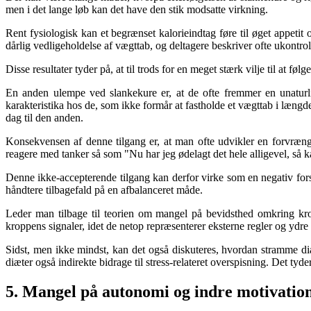
men i det lange løb kan det have den stik modsatte virkning.
Rent fysiologisk kan et begrænset kalorieindtag føre til øget appetit
dårlig vedligeholdelse af vægttab, og deltagere beskriver ofte ukontrol
Disse resultater tyder på, at til trods for en meget stærk vilje til at f
En anden ulempe ved slankekure er, at de ofte fremmer en unaturlig
karakteristika hos de, som ikke formår at fastholde et vægttab i læn
dag til den anden.
Konsekvensen af denne tilgang er, at man ofte udvikler en forvrænget
reagere med tanker så som "Nu har jeg ødelagt det hele alligevel, så 
Denne ikke-accepterende tilgang kan derfor virke som en negativ forst
håndtere tilbagefald på en afbalanceret måde.
Leder man tilbage til teorien om mangel på bevidsthed omkring krop
kroppens signaler, idet de netop repræsenterer eksterne regler og ydre 
Sidst, men ikke mindst, kan det også diskuteres, hvordan stramme diæt
diæter også indirekte bidrage til stress-relateret overspisning. Det tyde
5. Mangel på autonomi og indre motivatio