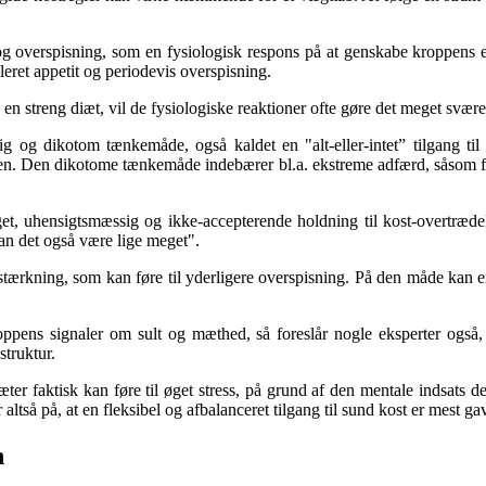
 og overspisning, som en fysiologisk respons på at genskabe kroppens e
leret appetit og periodevis overspisning.
ølge en streng diæt, vil de fysiologiske reaktioner ofte gøre det meget svæ
 og dikotom tænkemåde, også kaldet en "alt-eller-intet” tilgang til
gden. Den dikotome tænkemåde indebærer bl.a. ekstreme adfærd, såsom for
, uhensigtsmæssig og ikke-accepterende holdning til kost-overtrædelse
kan det også være lige meget".
ærkning, som kan føre til yderligere overspisning. På den måde kan en al
pens signaler om sult og mæthed, så foreslår nogle eksperter også, a
struktur.
er faktisk kan føre til øget stress, på grund af den mentale indsats d
r altså på, at en fleksibel og afbalanceret tilgang til sund kost er mest g
n