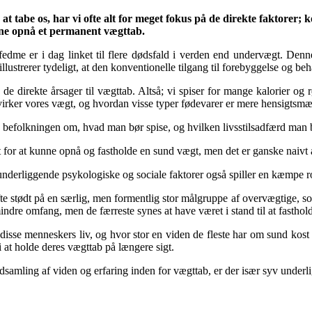
 at tabe os, har vi ofte alt for meget fokus på de direkte faktorer
kunne opnå et permanent vægttab.
edme er i dag linket til flere dødsfald i verden end undervægt. Denne 
ustrerer tydeligt, at den konventionelle tilgang til forebyggelse og beha
e direkte årsager til vægttab. Altså; vi spiser for mange kalorier og r
påvirker vores vægt, og hvordan visse typer fødevarer er mere hensigtsm
yse befolkningen om, hvad man bør spise, og hvilken livsstilsadfærd man
for at kunne opnå og fastholde en sund vægt, men det er ganske naivt at
 underliggende psykologiske og sociale faktorer også spiller en kæmpe ro
stødt på en særlig, men formentlig stor målgruppe af overvægtige, som all
 mindre omfang, men de færreste synes at have været i stand til at fasthol
isse menneskers liv, og hvor stor en viden de fleste har om sund kost 
 at holde deres vægttab på længere sigt.
ndsamling af viden og erfaring inden for vægttab, er der især syv underli