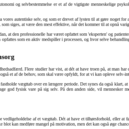
f autonomi og selvbestemmelse er et af de vigtigste menneskelige psykol
res autentiske selv, og som er drevet af lysten til at gøre noget for at 
som siges, at være den mest effektive, når det kommer til at opnå varige
dan, at den professionelle har været opfattet som 'eksperten' og patient
n opfattes som en aktiv medspiller i processen, og hvor selve behandling
msorg
hedsadfærd. Flere studier har vist, at dét at have troen på, at man har de
gså et af de behov, som skal være opfyldt, for at vi kan opleve selv-in
t fastholde vægttab over en længere periode. Det synes da også klart, a
tage god fysisk vare på sig selv. På den anden side, vil mennesker me
for vedligeholdelse af et vægttab. Dét at have et tilhørsforhold, eller a
ikke blot kan medføre mangel på motivation, men det kan også øge chance