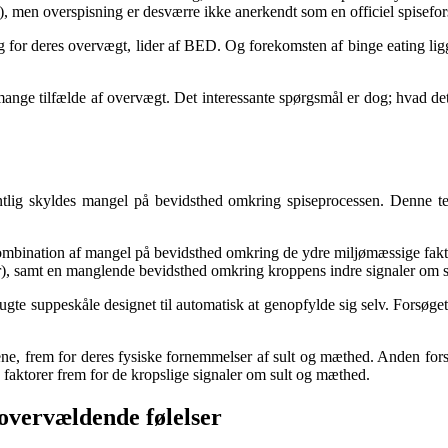
men overspisning er desværre ikke anerkendt som en officiel spisefor
or deres overvægt, lider af BED. Og forekomsten af binge eating ligger 
l mange tilfælde af overvægt. Det interessante spørgsmål er dog; hvad de
ntlig skyldes mangel på bevidsthed omkring spiseprocessen. Denne teo
 kombination af mangel på bevidsthed omkring de ydre miljømæssige fak
er), samt en manglende bevidsthed omkring kroppens indre signaler om 
gte suppeskåle designet til automatisk at genopfylde sig selv. Forsøget 
ene, frem for deres fysiske fornemmelser af sult og mæthed. Anden forsk
e faktorer frem for de kropslige signaler om sult og mæthed.
 overvældende følelser