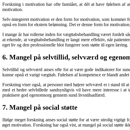
Forskning i motivation har ofte fastslået, at dét at have følelsen a
motivation.
Selv-integreret motivation er den form for motivation, som kommer fra vo
opnå en form for ekstern belønning. Det er denne form for motivation, 
I mange år har rollerne inden for vægttabsbehandling været fordelt så
at erkende, at vægttabsbehandling er langt mere effektiv, når patiente
eget liv og den professionelle blot fungerer som støtte til egen læring.
6. Mangel på selvtillid, selvværd og egeno
Selvtillid og selvværd anses ofte for at være gode indikatorer for sund
kunne opnå et varigt vægttab. Følelsen af kompetence er blandt andet o
Forskning viser også, at personer med højere selvværd er i stand til a
med et bedre selvbillede sandsynligvis vil have mere interesse i at 
praktisere god egenomsorg gennem sund livsstilsadfærd.
7. Mangel på social støtte
Ifølge meget forskning anses social støtte for at være utrolig vigtigt 
øget motivation. Forskning har også vist, at mangel på social støtte 