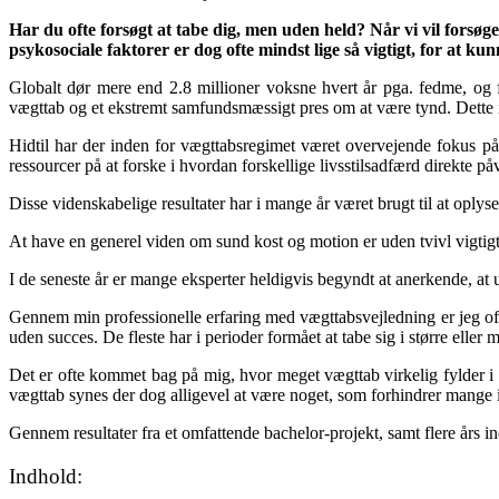
Har du ofte forsøgt at tabe dig, men uden held? Når vi vil forsøge
psykosociale faktorer er dog ofte mindst lige så vigtigt, for at 
Globalt dør mere end 2.8 millioner voksne hvert år pga. fedme, og f
vægttab og et ekstremt samfundsmæssigt pres om at være tynd. Dette ill
Hidtil har der inden for vægttabsregimet været overvejende fokus på d
ressourcer på at forske i hvordan forskellige livsstilsadfærd direkte 
Disse videnskabelige resultater har i mange år været brugt til at opl
At have en generel viden om sund kost og motion er uden tvivl vigtigt 
I de seneste år er mange eksperter heldigvis begyndt at anerkende, at
Gennem min professionelle erfaring med vægttabsvejledning er jeg ofte 
uden succes. De fleste har i perioder formået at tabe sig i større eller
Det er ofte kommet bag på mig, hvor meget vægttab virkelig fylder i d
vægttab synes der dog alligevel at være noget, som forhindrer mange i
Gennem resultater fra et omfattende bachelor-projekt, samt flere års i
Indhold: