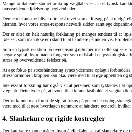
Mange omfattende studier omkring vægttab viser, at et typisk karakteri
overvældende følelser og begivenheder.
Denne mekanisme bliver ofte beskrevet som et forsøg på at undgå eller
hjernen, hvor vores stress-respons netværk sidder, samt øge dopamin-n
Der er altså en helt naturlig forklaring på manges tendens til at 'spi
følelser, som man ikke er i stand til at håndtere på anden vis. Probleme
Som en typisk reaktion på overspisning dømmer man ofte sig selv for
negativ spiral, hvor maden fungerer som redskab i en psykologisk afhæ
stress og overvældende følelser på.
At øge fokus på stresshåndtering synes ydermere oplagt i forbindelse 
stresshormoner i kroppen kan bl.a. være med til at øge appetitten og 
Interessant forskning har også vist, at personer, som lykkedes i at o
vægttab. Dette tyder på, at evnen til at kunne fastholde et vægttab ikke
Derfor kunne man forestille sig, at fokus på generelle coping-strategi
være med til at gøre hverdagen nemmere at håndtere generelt, hvilket k
4. Slankekure og rigide kostregler
Der kan være mange måder, hvorpå efterfølgelsen af slankekure og rig