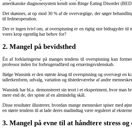
amerikanske diagnosesystem kendt som Binge Eating Disorder (BED), 
Det skønnes, at op mod 30 % af de overvægtige, der søger behandling f
til fedmeoperation.
Der er ingen tvivl om, at overspisning er en rigtig stor bidragyder ti
vores krop egentlig har behov for?
2. Mangel på bevidsthed
Én af forklaringerne på manges tendens til overspisning kan forme
professor inden for forbrugeradfærd og ernæringsvidenskab.
Ifølge Wansink er den største årsag til overspisning og overvægt en
tallerkenform, udvalg, variation og tilstedeværelse af andre mennesk
Wansink har bl.a. demonstreret sin teori i et eksperiment, hvor man bru
mere end de, der spiste af en almindelig skål.
Disse resultater illustrerer, hvordan mange mennesker spiser med øjn
en større tendens til at lade deres madindtag være reguleret af ekstern
3. Mangel på evne til at håndtere stress og