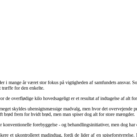
r i mange år været stor fokus på vigtigheden af samfundets ansvar. S
t træffe for den enkelte.
or de overflødige kilo hovedsageligt er et resultat af indtagelse af al
 meget skyldes uhensigtsmæssige madvalg, men hvor det overvejende pro
ft brød frem for hvidt brød, men man spiser dog alt for store mængder.
 konventionelle forebyggelse - og behandlingsinitiativer, men dog har de
ere et ukontrolleret madindtag, fordi de lider af en spiseforstyrrelse.