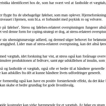
stika identificeret hos de, som har svært ved at fastholde et vægttab, e
 flygte fra de ubehagelige følelser, som man oplever. Hjerneforskning ha
iveauet i hjernen, som bl.a. er forbundet med psykisk ro og velvære.
se på følelser'. Stress og følelses-relateret overspisningen fungerer alt
t ved denne form for coping-strategi er dog, at stress-relateret overspis
 sin uhensigtsmæssige adfærd, og dermed stiger behovet for belønning
ngighed. Lider man af stress-relateret overspisning, kan det altså først
med vægttab, idet forskning har vist, at stress også kan forårsage ove
stimulere produktionen af fedtvæv, samt øge udskillelsen af insulin, so
pnå og fastholde et vægttab, også ofte er bedre til at håndtere generell
 kan adskilles fra dét at kunne håndtere livets udfordringer generelt.
er formentlig også kan have en positiv forstærkende effekt, da det ikke 
an skabe et bedre grundlag for gode livsstilsvalg.
ide kostregler kan virke hæmmende for et vægttab. At følge en stram diæ