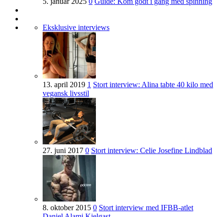
5. januar 2025
0
Guide: Kom godt i gang med spinning
Eksklusive interviews
13. april 2019
1
Stort interview: Alina tabte 40 kilo med
vegansk livsstil
27. juni 2017
0
Stort interview: Celie Josefine Lindblad
8. oktober 2015
0
Stort interview med IFBB-atlet
Daniel Alami Kielgast