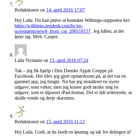
Redaktionen
on
14. april 2016 17:07
Hej Laila. Du kan prøve at kontakte Withings-supporten her:
https://withings.zendesk.com/hc/en-
us/requests/new#_from_cat_200118157
. Jeg håber, at det
løser sig. Mvh. Casper.
Laila Nymann
on
15. april 2016 07:24
Tak – jeg fik hjælp i Den Danske Apple Gruppe på
Facebook. Her blev jeg gjort opmærksom på, at det var en
gammel app, jeg brugte. Nu har jeg installeret en nyere
udgave, som virker, men jeg kunne godt tænke mig en
udgave, som er tilpasset iPad-format. Det er lidt irriterende, at
skulle vende og dreje skærmen.
Redaktionen
on
15. april 2016 11:13
Hej Laila. Godt, at du fandt en løsning og tak for delingen af