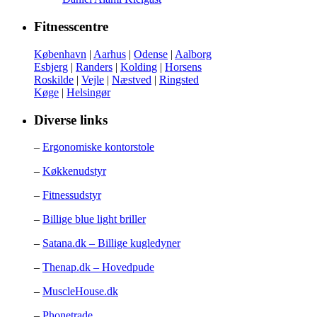
Fitnesscentre
København
|
Aarhus
|
Odense
|
Aalborg
Esbjerg
|
Randers
|
Kolding
|
Horsens
Roskilde
|
Vejle
|
Næstved
|
Ringsted
Køge
|
Helsingør
Diverse links
–
Ergonomiske kontorstole
–
Køkkenudstyr
–
Fitnessudstyr
–
Billige blue light briller
–
Satana.dk – Billige kugledyner
–
Thenap.dk – Hovedpude
–
MuscleHouse.dk
–
Phonetrade