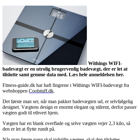
Withings WIFI-
badevægt er en utrolig brugervenlig badevægt, der er let at
tilslutte samt gemme data med. Læs hele anmeldelsen her.
Fitness-guide.dk har haft fingrene i Withings WIFI-badevægt fra
webshoppe
n
Coolstuff.dk
.
Det første man ser, når man pakker badevægten ud, er selvfølgelig
designet. Vægtens design er enormt elegant og stilrent, derfor passer
vægten godt til ethvert hjem.
Vægten har en blank overflade og selve vægten vejer 2,3 kilo, så
den er let at flytte rundt på.
Når man første gang skal indstille vægten, skal den tilsluttes