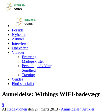
Forside
Nyheder
Artikler
Interviews
Opskrifter
Videoer
Ernæring
Madopskrifter
Personlig udvikling
Sundhed
Træning
Guides
Find specialist
Anmeldelse: Withings WIFI-badevægt
9
Af
Redaktionen
den
27. marts 2013
·
Anmeldelser
,
Artikler