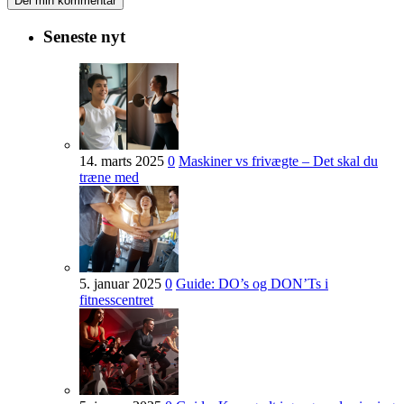
Seneste nyt
14. marts 2025
0
Maskiner vs frivægte – Det skal du
træne med
5. januar 2025
0
Guide: DO’s og DON’Ts i
fitnesscentret