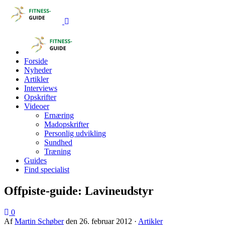
Forside
Nyheder
Artikler
Interviews
Opskrifter
Videoer
Ernæring
Madopskrifter
Personlig udvikling
Sundhed
Træning
Guides
Find specialist
Offpiste-guide: Lavineudstyr
0
Af
Martin Schøber
den
26. februar 2012
·
Artikler