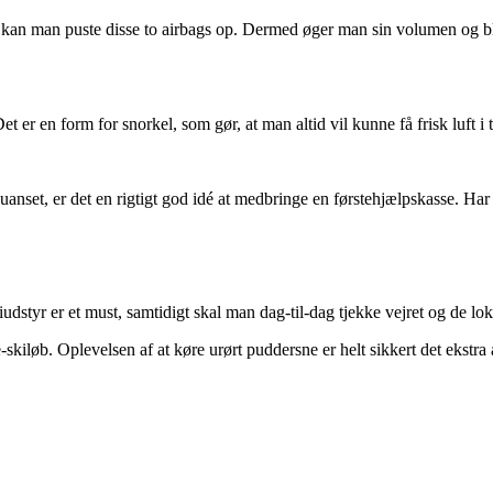
e kan man puste disse to airbags op. Dermed øger man sin volumen og b
r en form for snorkel, som gør, at man altid vil kunne få frisk luft i t
uanset, er det en rigtigt god idé at medbringe en førstehjælpskasse. Ha
iudstyr er et must, samtidigt skal man dag-til-dag tjekke vejret og de lok
e-skiløb. Oplevelsen af at køre urørt puddersne er helt sikkert det ekstr