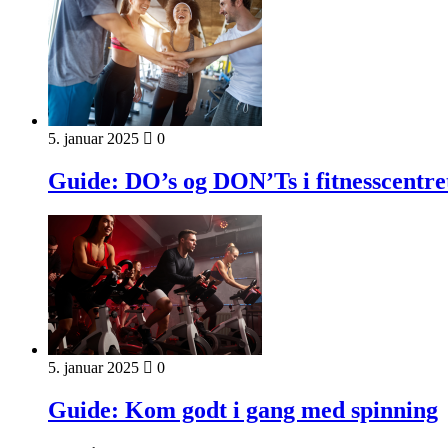
5. januar 2025
0
Guide: DO’s og DON’Ts i fitnesscentre
5. januar 2025
0
Guide: Kom godt i gang med spinning