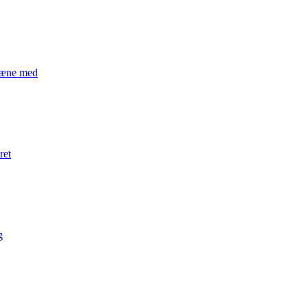
træne med
ret
g