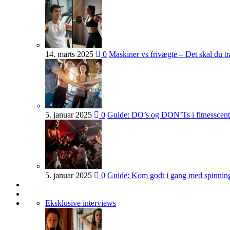
14. marts 2025
0
Maskiner vs frivægte – Det skal du 
5. januar 2025
0
Guide: DO’s og DON’Ts i fitnesscent
5. januar 2025
0
Guide: Kom godt i gang med spinnin
Eksklusive interviews