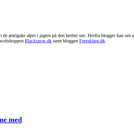
 i de østrigske alper i jagten på den bedste sne. Herfra blogger han om
r webshoppen
Blacksnow.dk
samt bloggen
Freeskiing.dk
.
æne med