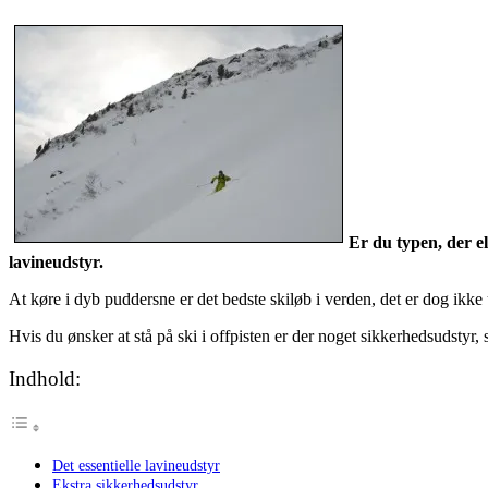
Er du typen, der el
lavineudstyr.
At køre i dyb puddersne er det bedste skiløb i verden, det er dog ik
Hvis du ønsker at stå på ski i offpisten er der noget sikkerhedsudstyr,
Indhold:
Det essentielle lavineudstyr
Ekstra sikkerhedsudstyr