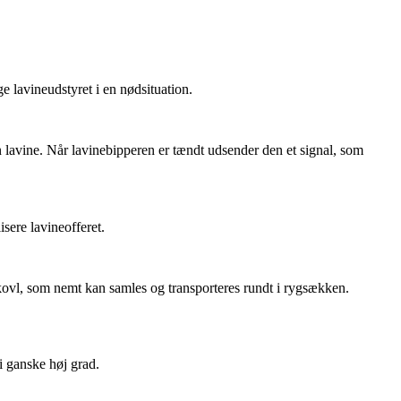
e lavineudstyret i en nødsituation.
en lavine. Når lavinebipperen er tændt udsender den et signal, som
sere lavineofferet.
 skovl, som nemt kan samles og transporteres rundt i rygsækken.
i ganske høj grad.