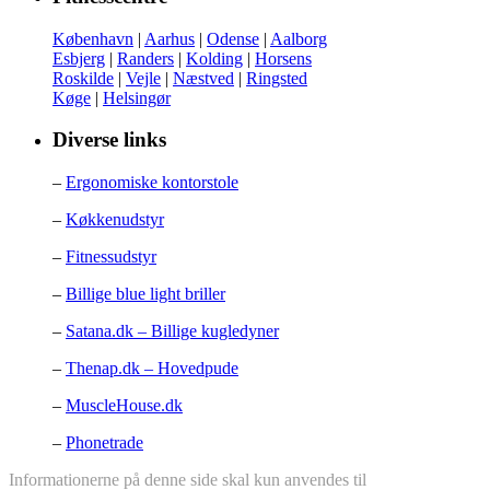
København
|
Aarhus
|
Odense
|
Aalborg
Esbjerg
|
Randers
|
Kolding
|
Horsens
Roskilde
|
Vejle
|
Næstved
|
Ringsted
Køge
|
Helsingør
Diverse links
–
Ergonomiske kontorstole
–
Køkkenudstyr
–
Fitnessudstyr
–
Billige blue light briller
–
Satana.dk – Billige kugledyner
–
Thenap.dk – Hovedpude
–
MuscleHouse.dk
–
Phonetrade
Informationerne på denne side skal kun anvendes til