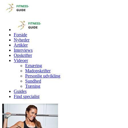
Forside
Nyheder
Artikler
Interviews
Opskrifter
Videoer
Ernæring
Madopskrifter
Personlig udvikling
Sundhed
Træning
Guides
Find specialist