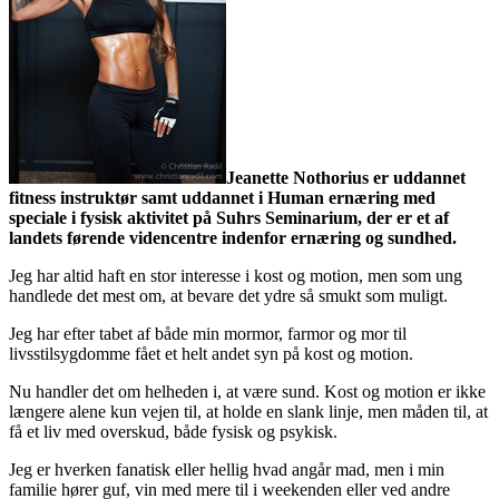
Jeanette Nothorius er uddannet
fitness instruktør samt uddannet i Human ernæring med
speciale i fysisk aktivitet på Suhrs Seminarium, der er et af
landets førende videncentre indenfor ernæring og sundhed.
Jeg har altid haft en stor interesse i kost og motion, men som ung
handlede det mest om, at bevare det ydre så smukt som muligt.
Jeg har efter tabet af både min mormor, farmor og mor til
livsstilsygdomme fået et helt andet syn på kost og motion.
Nu handler det om helheden i, at være sund. Kost og motion er ikke
længere alene kun vejen til, at holde en slank linje, men måden til, at
få et liv med overskud, både fysisk og psykisk.
Jeg er hverken fanatisk eller hellig hvad angår mad, men i min
familie hører guf, vin med mere til i weekenden eller ved andre