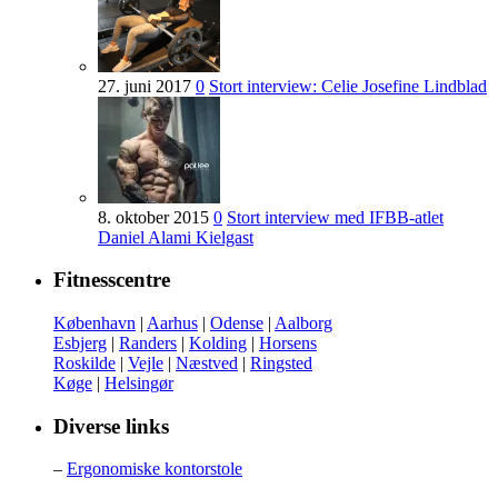
27. juni 2017
0
Stort interview: Celie Josefine Lindblad
8. oktober 2015
0
Stort interview med IFBB-atlet
Daniel Alami Kielgast
Fitnesscentre
København
|
Aarhus
|
Odense
|
Aalborg
Esbjerg
|
Randers
|
Kolding
|
Horsens
Roskilde
|
Vejle
|
Næstved
|
Ringsted
Køge
|
Helsingør
Diverse links
–
Ergonomiske kontorstole