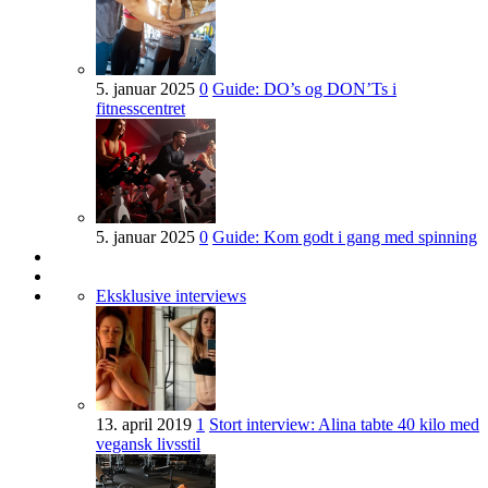
5. januar 2025
0
Guide: DO’s og DON’Ts i
fitnesscentret
5. januar 2025
0
Guide: Kom godt i gang med spinning
Eksklusive interviews
13. april 2019
1
Stort interview: Alina tabte 40 kilo med
vegansk livsstil