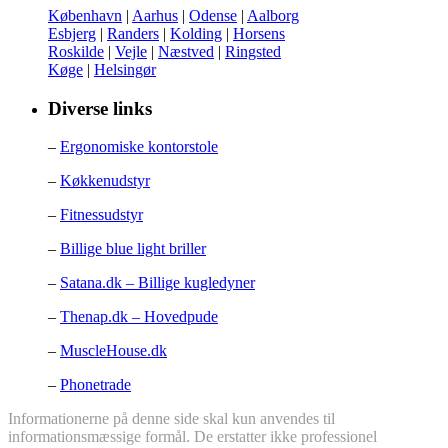
København
|
Aarhus
|
Odense
|
Aalborg
Esbjerg
|
Randers
|
Kolding
|
Horsens
Roskilde
|
Vejle
|
Næstved
|
Ringsted
Køge
|
Helsingør
Diverse links
–
Ergonomiske kontorstole
–
Køkkenudstyr
–
Fitnessudstyr
–
Billige blue light briller
–
Satana.dk – Billige kugledyner
–
Thenap.dk – Hovedpude
–
MuscleHouse.dk
–
Phonetrade
Informationerne på denne side skal kun anvendes til
informationsmæssige formål. De erstatter ikke professionel