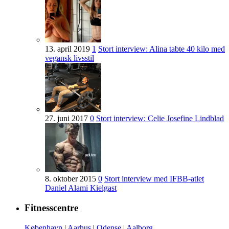
13. april 2019
1
Stort interview: Alina tabte 40 kilo med
vegansk livsstil
27. juni 2017
0
Stort interview: Celie Josefine Lindblad
8. oktober 2015
0
Stort interview med IFBB-atlet
Daniel Alami Kielgast
Fitnesscentre
København
|
Aarhus
|
Odense
|
Aalborg