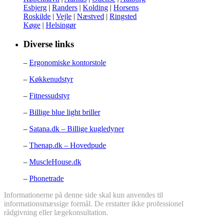
Esbjerg
|
Randers
|
Kolding
|
Horsens
Roskilde
|
Vejle
|
Næstved
|
Ringsted
Køge
|
Helsingør
Diverse links
–
Ergonomiske kontorstole
–
Køkkenudstyr
–
Fitnessudstyr
–
Billige blue light briller
–
Satana.dk – Billige kugledyner
–
Thenap.dk – Hovedpude
–
MuscleHouse.dk
–
Phonetrade
Informationerne på denne side skal kun anvendes til
informationsmæssige formål. De erstatter ikke professionel
rådgivning eller lægekonsultation.