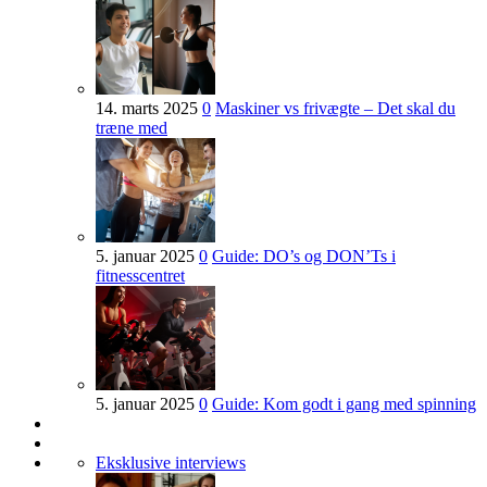
14. marts 2025
0
Maskiner vs frivægte – Det skal du
træne med
5. januar 2025
0
Guide: DO’s og DON’Ts i
fitnesscentret
5. januar 2025
0
Guide: Kom godt i gang med spinning
Eksklusive interviews